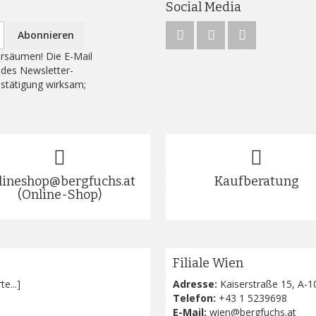
Social Media
Abonnieren
rsäumen! Die E-Mail
 des Newsletter-
estätigung wirksam;
lineshop@bergfuchs.at
Kaufberatung
(Online-Shop)
Filiale Wien
te...
]
Adresse:
Kaiserstraße 15, A-1
Telefon:
+43 1 5239698
E-Mail:
wien@bergfuchs.at