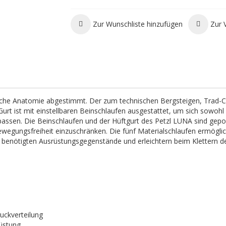
Zur Wunschliste hinzufügen
Zur 
ibliche Anatomie abgestimmt. Der zum technischen Bergsteigen, Trad-C
urt ist mit einstellbaren Beinschlaufen ausgestattet, um sich sowohl
assen. Die Beinschlaufen und der Hüftgurt des Petzl LUNA sind gepol
wegungsfreiheit einzuschränken. Die fünf Materialschlaufen ermögli
s benötigten Ausrüstungsgegenstände und erleichtern beim Klettern d
ckverteilung
rüstung