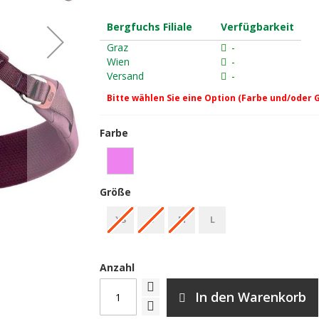
Bergfuchs Filiale
Verfügbarkeit
Graz
-
Wien
-
Versand
-
Bitte wählen Sie eine Option (Farbe und/oder 
Farbe
Größe
Petzl Luna Rückansicht
XS
S
M
L
Anzahl
In den Warenkorb