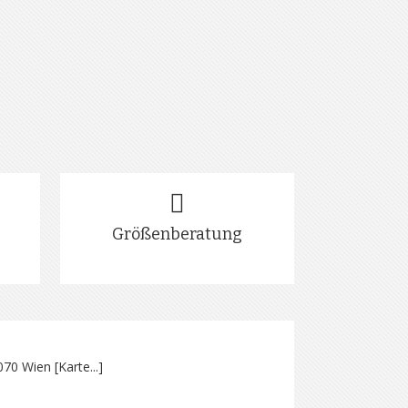
Größenberatung
070 Wien [
Karte...
]