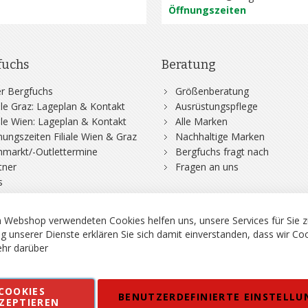
Öffnungszeiten
fuchs
Beratung
r Bergfuchs
Größenberatung
iale Graz: Lageplan & Kontakt
Ausrüstungspflege
iale Wien: Lageplan & Kontakt
Alle Marken
nungszeiten Filiale Wien & Graz
Nachhaltige Marken
hmarkt/-Outlettermine
Bergfuchs fragt nach
tner
Fragen an uns
s
 Webshop verwendeten Cookies helfen uns, unsere Services für Sie z
g unserer Dienste erklären Sie sich damit einverstanden, dass wir Co
hr darüber
rgsport S. Steiner GmbH - Shop für Bergsport, Klettern und Outdoor.
COOKIES
en
Kontakt
Impressum
AGB
Datenschutz
Barrierefreiheitse
BENUTZERDEFINIERTE EINSTELLU
ZEPTIEREN