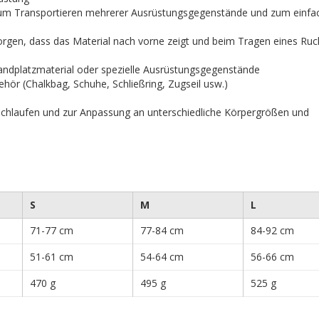
 zum Transportieren mehrerer Ausrüstungsgegenstände und zum einfa
 sorgen, dass das Material nach vorne zeigt und beim Tragen eines Ru
Standplatzmaterial oder spezielle Ausrüstungsgegenstände
hör (Chalkbag, Schuhe, Schließring, Zugseil usw.)
hlaufen und zur Anpassung an unterschiedliche Körpergrößen und
S
M
L
71-77 cm
77-84 cm
84-92 cm
51-61 cm
54-64 cm
56-66 cm
470 g
495 g
525 g