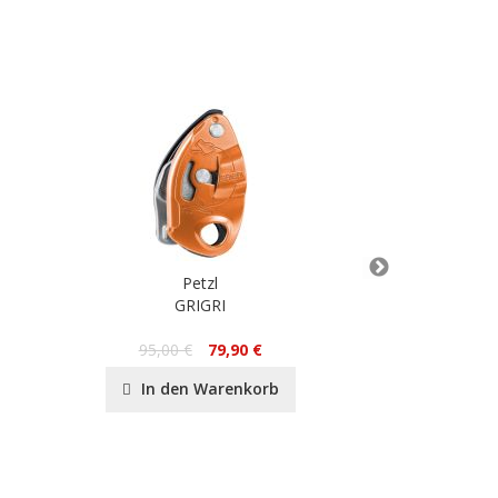
Petzl
GRIGRI
SMD S
17
95,00 €
79,90 €
In de
In den Warenkorb