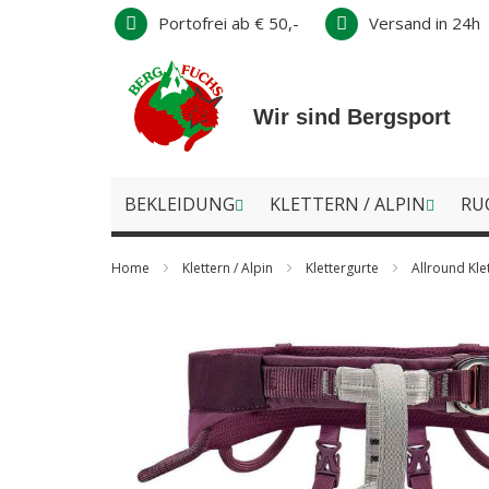
Direkt
Portofrei ab € 50,-
Versand in 24h
zum
Inhalt
Wir sind Bergsport
BEKLEIDUNG
KLETTERN / ALPIN
RU
Home
Klettern / Alpin
Klettergurte
Allround Kle
Zum
Ende
der
Bildergalerie
springen