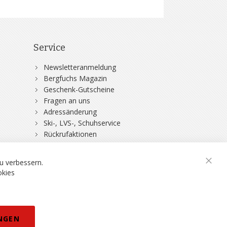
Service
Newsletteranmeldung
Bergfuchs Magazin
Geschenk-Gutscheine
Fragen an uns
Adressänderung
Ski-, LVS-, Schuhservice
Rückrufaktionen
DSV-Skiversicherung
u verbessern.
Schli
okies
rklärung
NGEN