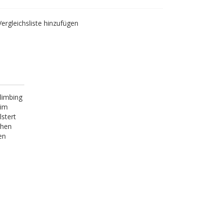
Vergleichsliste hinzufügen
limbing
 im
stert
chen
en