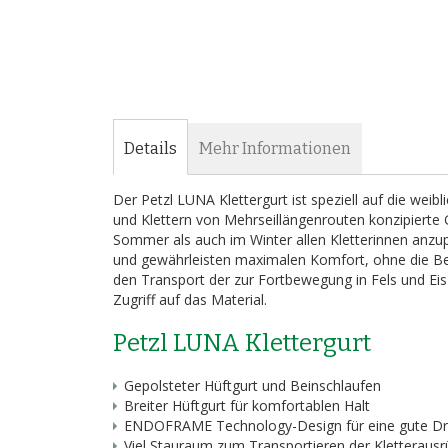
Bildergalerie
springen
Details
Mehr Informationen
Der Petzl LUNA Klettergurt ist speziell auf die we
und Klettern von Mehrseillängenrouten konzipierte G
Sommer als auch im Winter allen Kletterinnen anzup
und gewährleisten maximalen Komfort, ohne die Be
den Transport der zur Fortbewegung in Fels und Ei
Zugriff auf das Material.
Petzl LUNA Klettergurt
Gepolsteter Hüftgurt und Beinschlaufen
Breiter Hüftgurt für komfortablen Halt
ENDOFRAME Technology-Design für eine gute Dru
Viel Stauraum zum Transportieren der Kletteraus