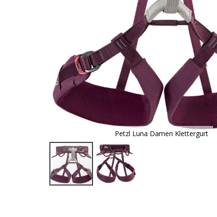
Petzl Luna Damen Klettergurt
Zum
Anfang
der