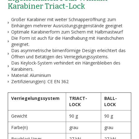
Karabiner Triact-Lock
Großer Karabiner mit weiter Schnapperöffnung: zum
Einhängen mehrerer Ausrüstungsgegenstände geeignet
Optimale Karabinerform zum Sichern mit Halbmastwurf
Die Form ist auch für die Handhabung mit Handschuhen
geeignet.
Das asymmetrische birnenförmige Design erleichtert das
Öffnen und Betätigen des Verriegelungssystems.
Das Keylock-System verhindert ein Hängenbleiben des
Karabiners.
Material: Aluminium
Zertifizierung(en): CE EN 362
Verriegelungssystem
TRIACT-
BALL-
LOCK
LOCK
Gewicht
90 g
90 g
Farbe(n)
grau
grau
Bruchlast längs
27 kN
27 kN