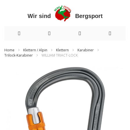
Wir sind Bergsport
Direkt
Home
Klettern / Alpin
Klettern
Karabiner
Trilock-Karabiner
WILLIAM TRIACT-LOCK
zum
Inhalt
Zum
Ende
der
Bildergalerie
springen