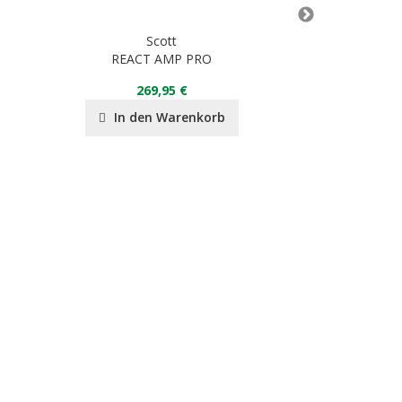
Scott
REACT AMP PRO
Fovea Mid
269,95 €
23
In den Warenkorb
In de