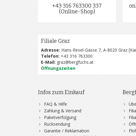
+43 316 763300 337
on
(Online-Shop)
Filiale Graz
Adresse:
Hans-Resel-Gasse 7, A-8020 Graz [
Kar
Telefon:
+43 316 763300
E-Mail:
graz@bergfuchs.at
Öffnungszeiten
Infos zum Einkauf
Berg
FAQ & Hilfe
Übe
Zahlung & Versand
Fil
Paketverfolgung
Fil
Rücksendung
Öff
Garantie / Reklamation
Flo