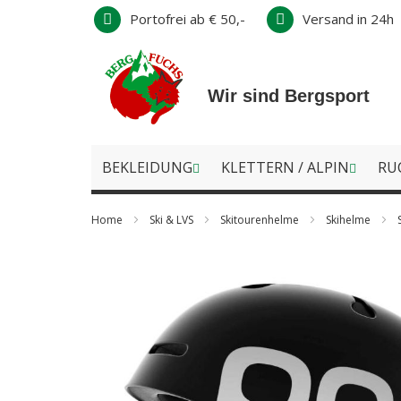
Direkt
Portofrei ab € 50,-
Versand in 24h
zum
Inhalt
Wir sind Bergsport
BEKLEIDUNG
KLETTERN / ALPIN
RU
Home
Ski & LVS
Skitourenhelme
Skihelme
Zum
Ende
der
Bildergalerie
springen