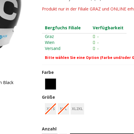
Produkt nur in der Filiale GRAZ und ONLINE erhä
Bergfuchs Filiale
Verfügbarkeit
Graz
-
Wien
-
Versand
-
Bitte wählen Sie eine Option (Farbe und/oder 
Farbe
m Black
Größe
XS/S
M/L
XL2XL
Anzahl