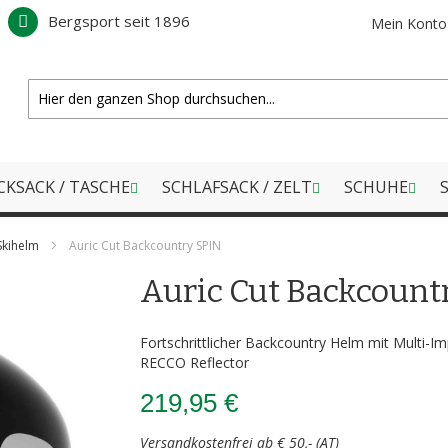
Bergsport seit 1896
Mein Konto
CKSACK / TASCHE
SCHLAFSACK / ZELT
SCHUHE
S
Skihelm
Auric Cut Backcountry SPIN
Auric Cut Backcount
Fortschrittlicher Backcountry Helm mit Multi-I
RECCO Reflector
219,95 €
Versandkostenfrei ab € 50,- (AT)