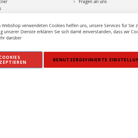
tner
Fragen an uns
s
 Webshop verwendeten Cookies helfen uns, unsere Services für Sie z
g unserer Dienste erklären Sie sich damit einverstanden, dass wir Co
hr darüber
rgsport S. Steiner GmbH - Shop für Bergsport, Klettern und Outdoor.
COOKIES
en
Kontakt
Impressum
AGB
Datenschutz
Barrierefreiheitse
BENUTZERDEFINIERTE EINSTELLU
ZEPTIEREN
 MWSt. in EUR, Angebot solange Vorrat reicht. Fehler, Irrtümer und Pr