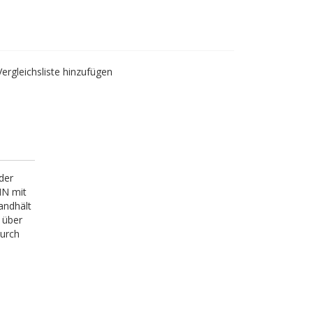
Vergleichsliste hinzufügen
der
IN mit
andhält
 über
durch