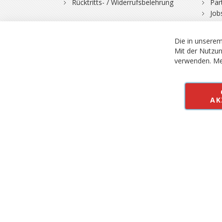
Rücktritts- / Widerrufsbelehrung
Par
Job
Die in unserem
Mit der Nutzun
verwenden.
Me
© 2026 Bergfuchs, Be
Vertrag widerruf
AK
Alle Preise inkl.