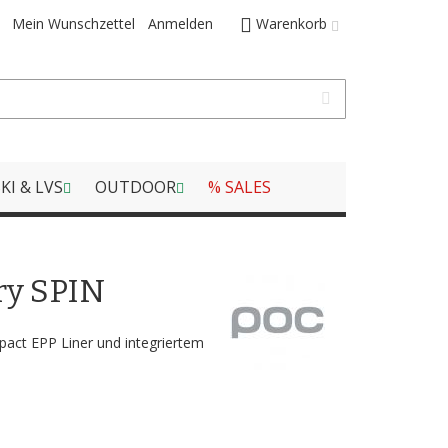
Mein Wunschzettel
Anmelden
Warenkorb
KI & LVS
OUTDOOR
% SALES
ry SPIN
mpact EPP Liner und integriertem