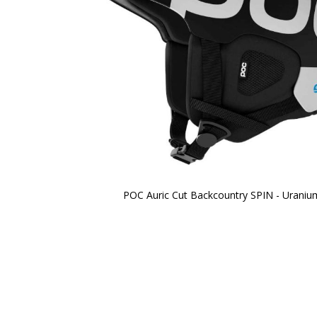
POC Auric Cut Backcountry SPIN - Uraniu
Zum
Anfang
der
Bildergalerie
springen