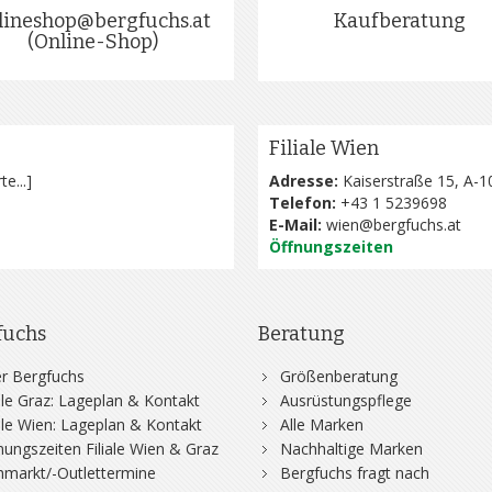
lineshop@bergfuchs.at
Kaufberatung
(Online-Shop)
Filiale Wien
te...
]
Adresse:
Kaiserstraße 15, A-1
Telefon:
+43 1 5239698
E-Mail:
wien@bergfuchs.at
Öffnungszeiten
fuchs
Beratung
r Bergfuchs
Größenberatung
iale Graz: Lageplan & Kontakt
Ausrüstungspflege
iale Wien: Lageplan & Kontakt
Alle Marken
nungszeiten Filiale Wien & Graz
Nachhaltige Marken
hmarkt/-Outlettermine
Bergfuchs fragt nach