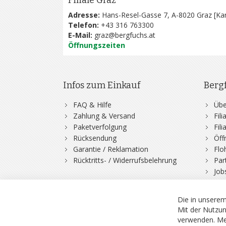
Filiale Graz
Adresse:
Hans-Resel-Gasse 7, A-8020 Graz [
Kar
Telefon:
+43 316 763300
E-Mail:
graz@bergfuchs.at
Öffnungszeiten
Infos zum Einkauf
Berg
FAQ & Hilfe
Übe
Zahlung & Versand
Fil
Paketverfolgung
Fil
Rücksendung
Öff
Garantie / Reklamation
Flo
Rücktritts- / Widerrufsbelehrung
Par
Job
Die in unserem
Mit der Nutzun
verwenden.
Me