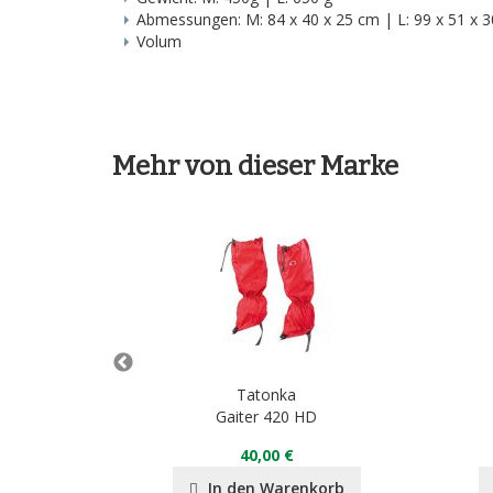
Abmessungen: M: 84 x 40 x 25 cm | L: 99 x 51 x 
Volum
Mehr von dieser Marke
Tatonka
Gaiter 420 HD
40,00 €
nkorb
In den Warenkorb