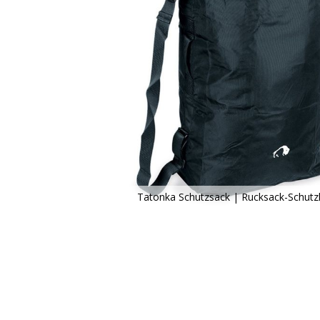
Tatonka Schutzsack | Rucksack-Schutz
Zum
Anfang
der
Bildergalerie
springen