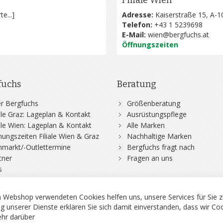
Filiale Wien
te...
]
Adresse:
Kaiserstraße 15, A-1
Telefon:
+43 1 5239698
E-Mail:
wien@bergfuchs.at
Öffnungszeiten
fuchs
Beratung
r Bergfuchs
Größenberatung
iale Graz: Lageplan & Kontakt
Ausrüstungspflege
iale Wien: Lageplan & Kontakt
Alle Marken
nungszeiten Filiale Wien & Graz
Nachhaltige Marken
hmarkt/-Outlettermine
Bergfuchs fragt nach
tner
Fragen an uns
s
 Webshop verwendeten Cookies helfen uns, unsere Services für Sie z
g unserer Dienste erklären Sie sich damit einverstanden, dass wir Co
hr darüber