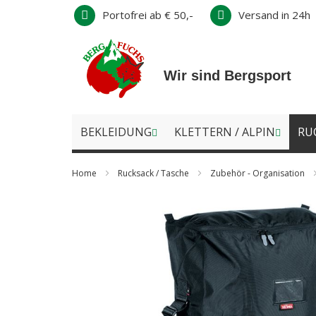
Direkt
Portofrei ab € 50,-
Versand in 24h
zum
Inhalt
Wir sind Bergsport
BEKLEIDUNG
KLETTERN / ALPIN
RU
Home
Rucksack / Tasche
Zubehör - Organisation
Zum
Ende
der
Bildergalerie
springen