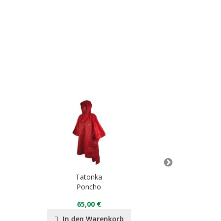
Tatonka
Ta
Poncho
SR-Bu
65,00 €
3
In den Warenkorb
In de