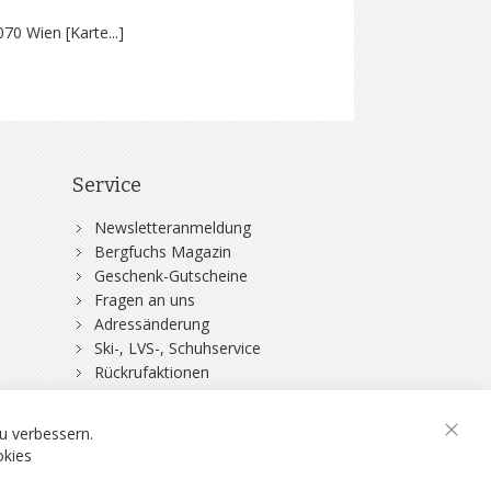
070 Wien [
Karte...
]
Service
Newsletteranmeldung
Bergfuchs Magazin
Geschenk-Gutscheine
Fragen an uns
Adressänderung
Ski-, LVS-, Schuhservice
Rückrufaktionen
DSV-Skiversicherung
u verbessern.
Schli
okies