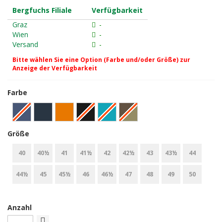
Bergfuchs Filiale
Verfügbarkeit
Graz
-
Wien
-
Versand
-
Bitte wählen Sie eine Option (Farbe und/oder Größe) zur
Anzeige der Verfügbarkeit
Farbe
Größe
40
40½
41
41½
42
42½
43
43½
44
44½
45
45½
46
46½
47
48
49
50
Anzahl