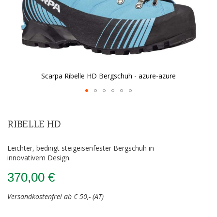
Scarpa Ribelle HD Bergschuh - azure-azure
Zum
Anfang
der
RIBELLE HD
Bildergalerie
springen
Leichter, bedingt steigeisenfester Bergschuh in
innovativem Design.
370,00 €
Versandkostenfrei ab € 50,- (AT)