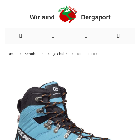
Wir sind Bergsport
Direkt
Home
Schuhe
Bergschuhe
RIBELLE HD
zum
Zum
Inhalt
Ende
der
Bildergalerie
springen