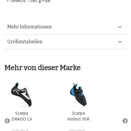
Gewicht: 1380 g/Paar
Mehr Informationen
Größentabellen
Mehr von dieser Marke
Scarpa
Scarpa
S
DRAGO LV
Instinct VSR
D
175,00 €
180,00 €
17