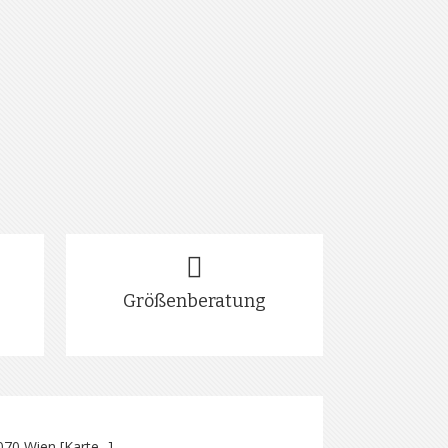
Größenberatung
070 Wien [
Karte...
]