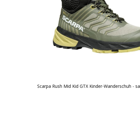
Scarpa Rush Mid Kid GTX Kinder-Wanderschuh - sa
Zum
Anfang
der
Bildergalerie
springen