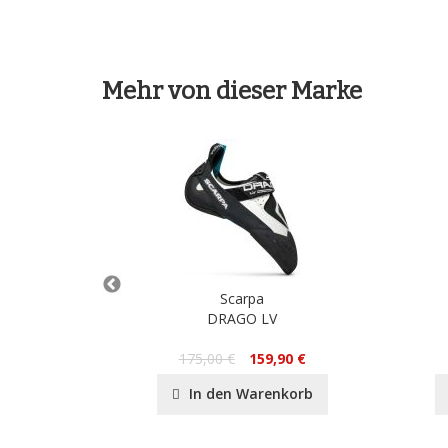
Mehr von dieser Marke
Scarpa
 WMN
DRAGO LV
90 €
175,00 €
159,90 €
nkorb
In den Warenkorb