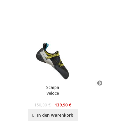
Scarpa
S
Veloce
Quan
150,00 €
139,90 €
165,00 
In den Warenkorb
In de