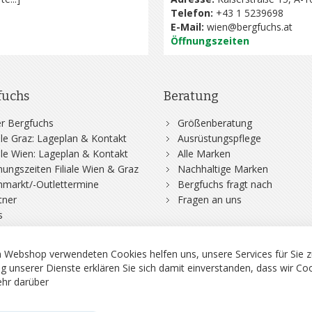
Telefon:
+43 1 5239698
E-Mail:
wien@bergfuchs.at
Öffnungszeiten
fuchs
Beratung
r Bergfuchs
Größenberatung
iale Graz: Lageplan & Kontakt
Ausrüstungspflege
iale Wien: Lageplan & Kontakt
Alle Marken
nungszeiten Filiale Wien & Graz
Nachhaltige Marken
hmarkt/-Outlettermine
Bergfuchs fragt nach
tner
Fragen an uns
s
 Webshop verwendeten Cookies helfen uns, unsere Services für Sie z
g unserer Dienste erklären Sie sich damit einverstanden, dass wir Co
hr darüber
rgsport S. Steiner GmbH - Shop für Bergsport, Klettern und Outdoor.