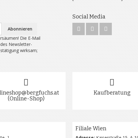
Social Media
Abonnieren
rsäumen! Die E-Mail
 des Newsletter-
estätigung wirksam;
lineshop@bergfuchs.at
Kaufberatung
(Online-Shop)
Filiale Wien
te...
]
Adresse:
Kaiserstraße 15, A-1