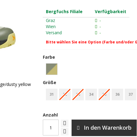
Bergfuchs Filiale
Verfügbarkeit
Graz
-
Wien
-
Versand
-
Bitte wählen Sie eine Option (Farbe und/oder 
Farbe
Größe
ge/dusty yellow
31
32
33
34
35
36
37
Anzahl
In den Warenkorb