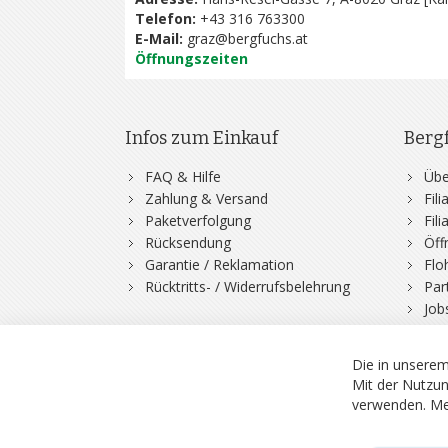
Telefon:
+43 316 763300
E-Mail:
graz@bergfuchs.at
Öffnungszeiten
Infos zum Einkauf
Berg
FAQ & Hilfe
Übe
Zahlung & Versand
Fil
Paketverfolgung
Fil
Rücksendung
Öff
Garantie / Reklamation
Flo
Rücktritts- / Widerrufsbelehrung
Par
Job
Die in unserem
Mit der Nutzun
verwenden.
Me
© 2026 Bergfuchs, Be