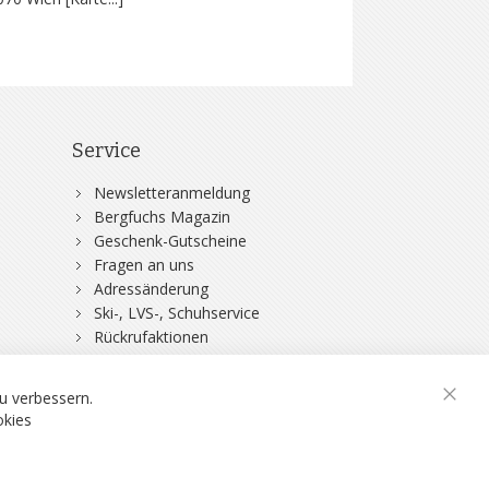
Service
Newsletteranmeldung
Bergfuchs Magazin
Geschenk-Gutscheine
Fragen an uns
Adressänderung
Ski-, LVS-, Schuhservice
Rückrufaktionen
DSV-Skiversicherung
u verbessern.
Schli
okies