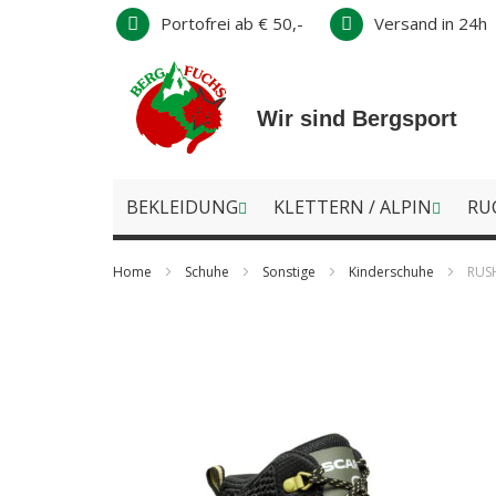
Direkt
Portofrei ab € 50,-
Versand in 24h
zum
Inhalt
Wir sind Bergsport
BEKLEIDUNG
KLETTERN / ALPIN
RU
Home
Schuhe
Sonstige
Kinderschuhe
RUSH
Zum
Ende
der
Bildergalerie
springen