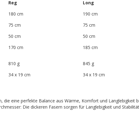
Reg
Long
180 cm
190 cm
75 cm
75 cm
50 cm
50 cm
170 cm
185 cm
810 g
845 g
34 x 19 cm
34 x 19 cm
n, die eine perfekte Balance aus Wärme, Komfort und Langlebigkeit bi
hmesser: Die dickeren Fasern sorgen für Langlebigkeit und Stabilität