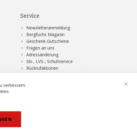
Service
Newsletteranmeldung
Bergfuchs Magazin
Geschenk-Gutscheine
Fragen an uns
Adressänderung
Ski-, LVS-, Schuhservice
Rückrufaktionen
DSV-Skiversicherung
u verbessern.
Schli
okies
rklärung
NGEN
eisänderungen vorbehalten.