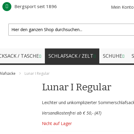
Bergsport seit 1896
Mein Konto
CKSACK / TASCHE
SCHLAFSACK / ZELT
SCHUHE
S
hlafsäcke
Lunar I Regular
Lunar I Regular
Leichter und unkomplizierter Sommerschlafsack
Versandkostenfrei ab € 50,- (AT)
Nicht auf Lager