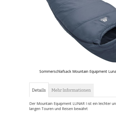
Sommerschlafsack Mountain Equipment Lunar
Zum
Anfang
der
Details
Mehr Informationen
Bildergalerie
springen
Der Mountain Equipment LUNAR I ist ein leichter u
langen Touren und Reisen bewährt