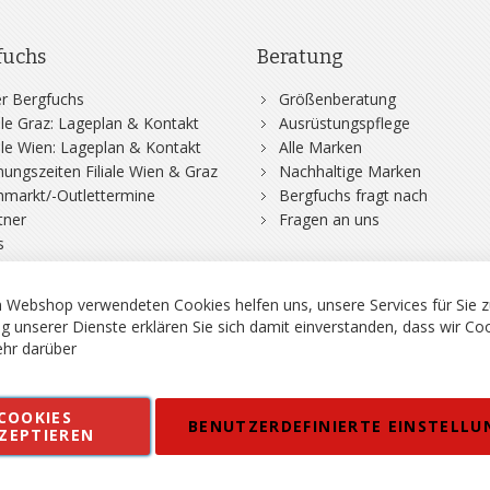
fuchs
Beratung
r Bergfuchs
Größenberatung
iale Graz: Lageplan & Kontakt
Ausrüstungspflege
iale Wien: Lageplan & Kontakt
Alle Marken
nungszeiten Filiale Wien & Graz
Nachhaltige Marken
hmarkt/-Outlettermine
Bergfuchs fragt nach
tner
Fragen an uns
s
 Webshop verwendeten Cookies helfen uns, unsere Services für Sie z
g unserer Dienste erklären Sie sich damit einverstanden, dass wir Co
hr darüber
rgsport S. Steiner GmbH - Shop für Bergsport, Klettern und Outdoor.
COOKIES
en
Kontakt
Impressum
AGB
Datenschutz
Barrierefreiheitse
BENUTZERDEFINIERTE EINSTELLU
ZEPTIEREN
 MWSt. in EUR, Angebot solange Vorrat reicht. Fehler, Irrtümer und Pr