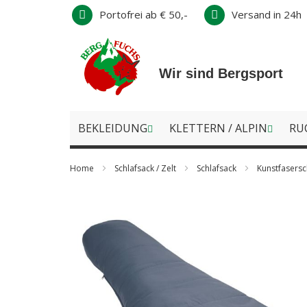
Direkt
Portofrei ab € 50,-
Versand in 24h
zum
Inhalt
Wir sind Bergsport
BEKLEIDUNG
KLETTERN / ALPIN
RU
Home
Schlafsack / Zelt
Schlafsack
Kunstfasersc
Zum
Ende
der
Bildergalerie
springen