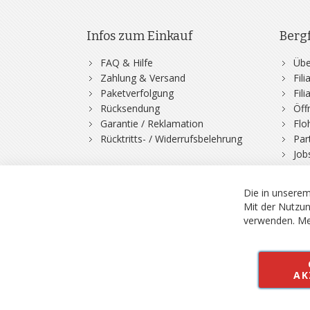
Infos zum Einkauf
Berg
FAQ & Hilfe
Übe
Zahlung & Versand
Fil
Paketverfolgung
Fil
Rücksendung
Öff
Garantie / Reklamation
Flo
Rücktritts- / Widerrufsbelehrung
Par
Job
Die in unserem
Mit der Nutzun
verwenden.
Me
© 2026 Bergfuchs, Be
Vertrag widerruf
AK
Alle Preise inkl.