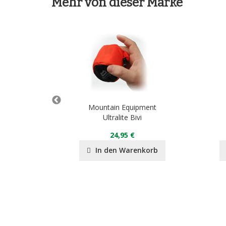
Mehr von dieser Marke
pment
Mountain Equipment
ipper
Ultralite Bivi
24,95 €
nkorb
In den Warenkorb