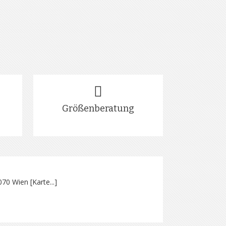
Größenberatung
070 Wien [
Karte...
]