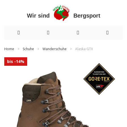
Wir sind Bergsport
Direkt
Home
Schuhe
Wanderschuhe
Alaska GTX
zum
Zum
bis -14%
Inhalt
Ende
der
Bildergalerie
springen