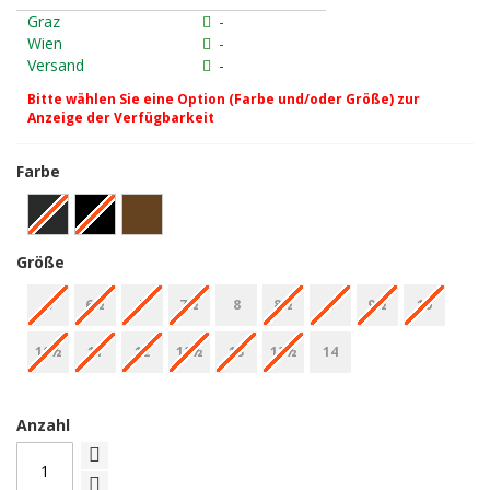
Graz
-
Wien
-
Versand
-
Bitte wählen Sie eine Option (Farbe und/oder Größe) zur
Anzeige der Verfügbarkeit
Farbe
Größe
6
6½
7
7½
8
8½
9
9½
10
10½
11
12
12½
13
13½
14
Anzahl