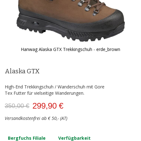
Hanwag Alaska GTX Trekkingschuh - erde_brown
Zum
Anfang
der
Alaska GTX
Bildergalerie
springen
High-End Trekkingschuh / Wanderschuh mit Gore
Tex Futter für vielseitige Wanderungen.
299,90 €
350,00 €
Versandkostenfrei ab € 50,- (AT)
Bergfuchs Filiale
Verfügbarkeit