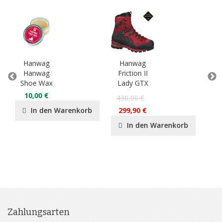
Hanwag
Hanwag
H
Hanwag
Friction II
Tat
Shoe Wax
Lady GTX
La
10,00 €
28
430,00 €
In den Warenkorb
299,90 €
In den Warenkorb
Zahlungsarten