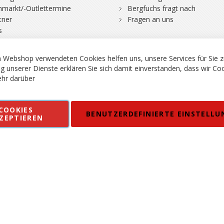
hmarkt/-Outlettermine
Bergfuchs fragt nach
tner
Fragen an uns
s
 Webshop verwendeten Cookies helfen uns, unsere Services für Sie z
g unserer Dienste erklären Sie sich damit einverstanden, dass wir Co
hr darüber
rgsport S. Steiner GmbH - Shop für Bergsport, Klettern und Outdoor.
COOKIES
en
Kontakt
Impressum
AGB
Datenschutz
Barrierefreiheitse
BENUTZERDEFINIERTE EINSTELLU
ZEPTIEREN
 MWSt. in EUR, Angebot solange Vorrat reicht. Fehler, Irrtümer und Pr