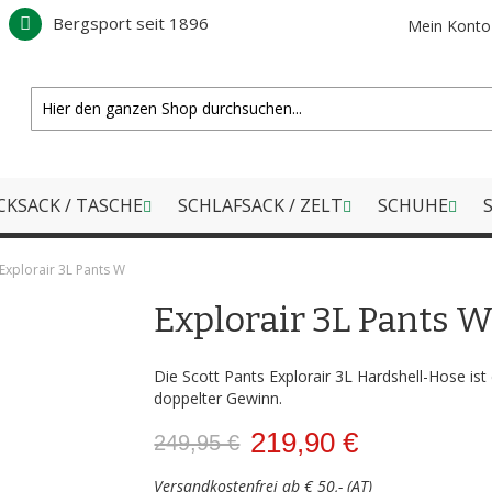
Bergsport seit 1896
Mein Konto
CKSACK / TASCHE
SCHLAFSACK / ZELT
SCHUHE
S
Explorair 3L Pants W
Explorair 3L Pants 
Die Scott Pants Explorair 3L Hardshell-Hose ist e
doppelter Gewinn.
219,90 €
249,95 €
Versandkostenfrei ab € 50,- (AT)