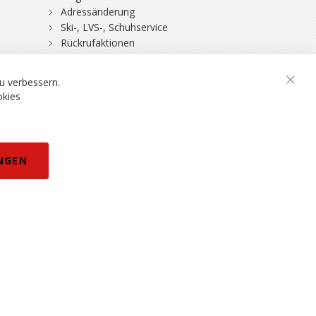
Adressänderung
Ski-, LVS-, Schuhservice
Rückrufaktionen
DSV-Skiversicherung
u verbessern.
Schli
okies
rklärung
NGEN
eisänderungen vorbehalten.