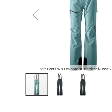
 black
Scott Pants W's Explorair 3L Hardshell-Hose - 
Zum
Anfang
der