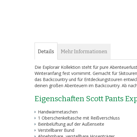
Bildergalerie
springen
Details
Mehr Informationen
Die Explorair Kollektion steht für pure Abenteuerlu
Winteranfang fest vornimmt. Gemacht für Skitouren 
das Backcountry und für Entdeckungstouren entwick
deinen großen Abenteuern im Backcountry. Ab nach
Eigenschaften Scott Pants Ex
Handwärmetaschen
1 Oberschenkeltasche mit Reißverschluss
Beinbelüftung auf der Außenseite
Verstellbarer Bund
Abnehmbare, verstellbare Hosenträger