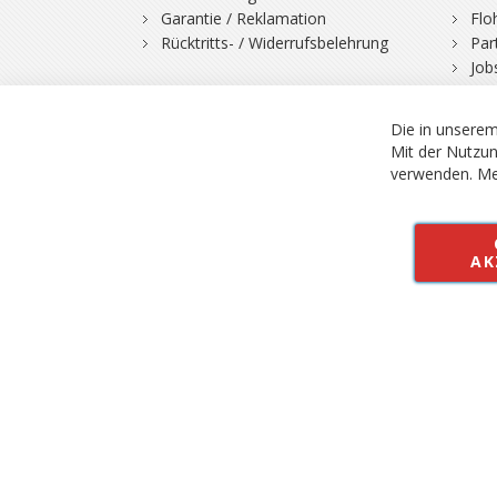
Garantie / Reklamation
Flo
Rücktritts- / Widerrufsbelehrung
Par
Job
Die in unserem
Mit der Nutzun
verwenden.
Me
© 2026 Bergfuchs, Be
Vertrag widerruf
AK
Alle Preise inkl.