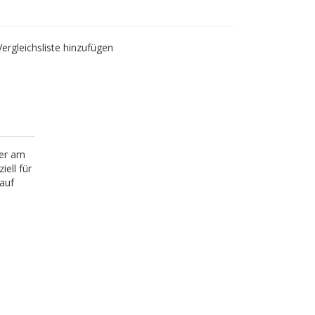
Vergleichsliste hinzufügen
ger am
ell für
 auf