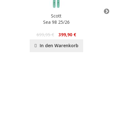
Scott
S
Sea 98 25/26
Ch
13
699,95 €
399,90 €
In de
In den Warenkorb