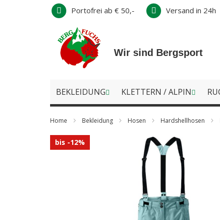
Direkt
Portofrei ab € 50,-
Versand in 24h
zum
Inhalt
Wir sind Bergsport
BEKLEIDUNG
KLETTERN / ALPIN
RU
Home
Bekleidung
Hosen
Hardshellhosen
Zum
bis -12%
Ende
der
Bildergalerie
springen