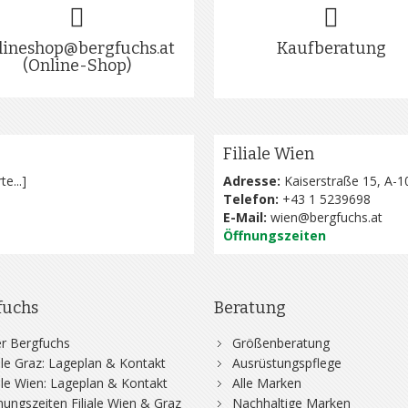
lineshop@bergfuchs.at
Kaufberatung
(Online-Shop)
Filiale Wien
te...
]
Adresse:
Kaiserstraße 15, A-1
Telefon:
+43 1 5239698
E-Mail:
wien@bergfuchs.at
Öffnungszeiten
fuchs
Beratung
r Bergfuchs
Größenberatung
iale Graz: Lageplan & Kontakt
Ausrüstungspflege
iale Wien: Lageplan & Kontakt
Alle Marken
nungszeiten Filiale Wien & Graz
Nachhaltige Marken