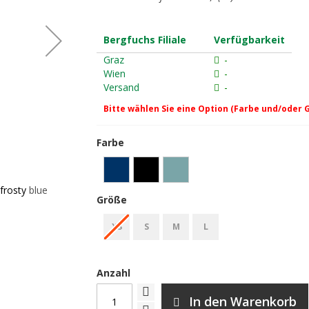
Bergfuchs Filiale
Verfügbarkeit
Graz
-
Wien
-
Versand
-
Bitte wählen Sie eine Option (Farbe und/oder 
Farbe
frosty blue
Scott Pants W's Explorair 3L Hardshell-Hos
Größe
XS
S
M
L
Anzahl
In den Warenkorb