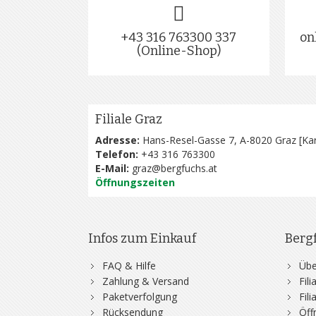
+43 316 763300 337
on
(Online-Shop)
Filiale Graz
Adresse:
Hans-Resel-Gasse 7, A-8020 Graz [
Kar
Telefon:
+43 316 763300
E-Mail:
graz@bergfuchs.at
Öffnungszeiten
Infos zum Einkauf
Berg
FAQ & Hilfe
Übe
Zahlung & Versand
Fil
Paketverfolgung
Fil
Rücksendung
Öff