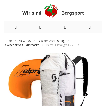
Wir sind Bergsport
Direkt
Home
Ski & LVS
Lawinen-Ausrüstung
Lawinenairbag - Rucksäcke
Patrol Ultralight E2 25 Kit
zum
Inhalt
Zum
Ende
der
Bildergalerie
springen