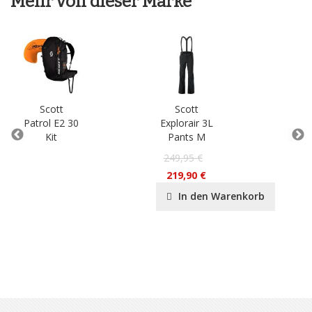
Mehr von dieser Marke
Scott
Scott
Patrol E2 30
Explorair 3L
Sea 
Kit
Pants M
69
249,95 €
39
219,90 €
In den Warenkorb