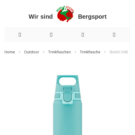
Wir sind Bergsport
Direkt
Home
Outdoor
Trinkflaschen
Trinkflasche
Shield ONE
zum
Zum
Inhalt
Ende
der
Bildergalerie
springen