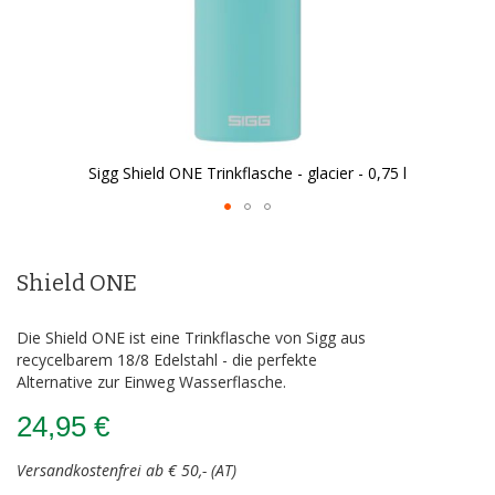
Sigg Shield ONE Trinkflasche - glacier - 0,75 l
Zum
Anfang
der
Shield ONE
Bildergalerie
springen
Die Shield ONE ist eine Trinkflasche von Sigg aus
recycelbarem 18/8 Edelstahl - die perfekte
Alternative zur Einweg Wasserflasche.
24,95 €
Versandkostenfrei ab € 50,- (AT)