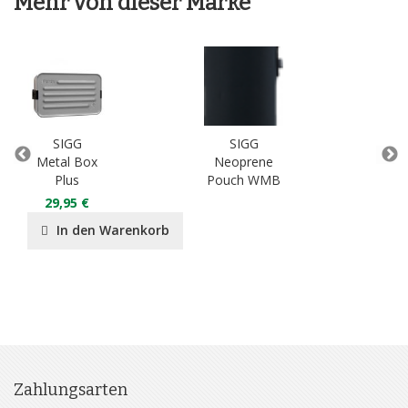
Mehr von dieser Marke
SIGG
SIGG
Metal Box
Neoprene
Plus
Pouch WMB
MO
29,95 €
In den Warenkorb
Zahlungsarten