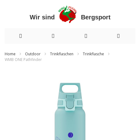
Wir sind Bergsport
Direkt
Home
Outdoor
Trinkflaschen
Trinkflasche
WMB ONE Pathfinder
zum
Zum
Inhalt
Ende
der
Bildergalerie
springen