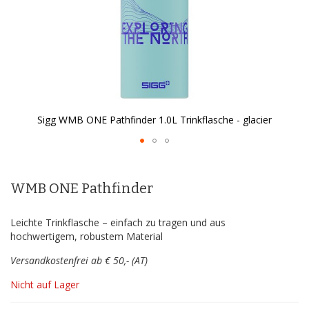
Sigg WMB ONE Pathfinder 1.0L Trinkflasche - glacier
Zum
Anfang
der
WMB ONE Pathfinder
Bildergalerie
springen
Leichte Trinkflasche – einfach zu tragen und aus
hochwertigem, robustem Material
Versandkostenfrei ab € 50,- (AT)
Nicht auf Lager