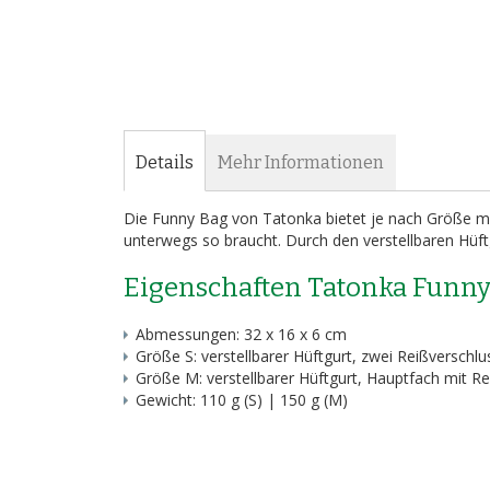
Bildergalerie
springen
Details
Mehr Informationen
Die Funny Bag von Tatonka bietet je nach Größe mit
unterwegs so braucht. Durch den verstellbaren Hüftgu
Eigenschaften Tatonka Funny
Abmessungen: 32 x 16 x 6 cm
Größe S: verstellbarer Hüftgurt, zwei Reißverschl
Größe M: verstellbarer Hüftgurt, Hauptfach mit R
Gewicht: 110 g (S) | 150 g (M)