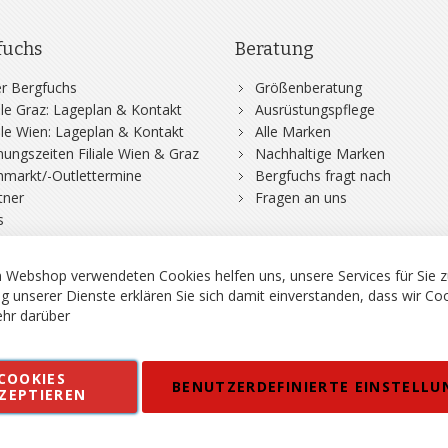
fuchs
Beratung
r Bergfuchs
Größenberatung
iale Graz: Lageplan & Kontakt
Ausrüstungspflege
iale Wien: Lageplan & Kontakt
Alle Marken
nungszeiten Filiale Wien & Graz
Nachhaltige Marken
hmarkt/-Outlettermine
Bergfuchs fragt nach
tner
Fragen an uns
s
 Webshop verwendeten Cookies helfen uns, unsere Services für Sie z
g unserer Dienste erklären Sie sich damit einverstanden, dass wir Co
hr darüber
rgsport S. Steiner GmbH - Shop für Bergsport, Klettern und Outdoor.
COOKIES
en
Kontakt
Impressum
AGB
Datenschutz
Barrierefreiheitse
BENUTZERDEFINIERTE EINSTELLU
ZEPTIEREN
 MWSt. in EUR, Angebot solange Vorrat reicht. Fehler, Irrtümer und Pr