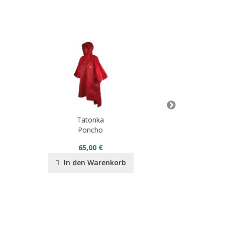
Tatonka
Ta
Poncho
SR-Bu
65,00 €
3
In den Warenkorb
In de