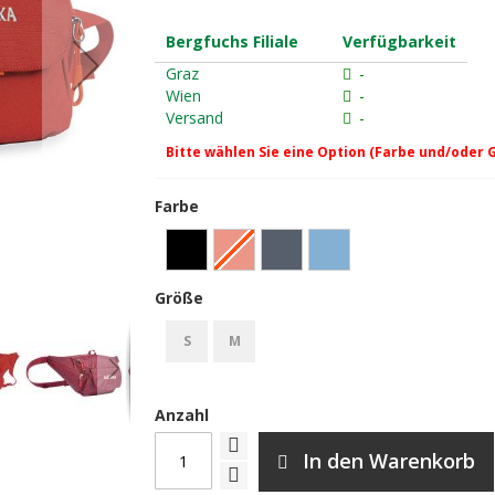
Bergfuchs Filiale
Verfügbarkeit
Graz
-
Wien
-
Versand
-
Bitte wählen Sie eine Option (Farbe und/oder 
Farbe
Größe
Tatonka Funny Bag S redbrow
S
M
Anzahl
In den Warenkorb