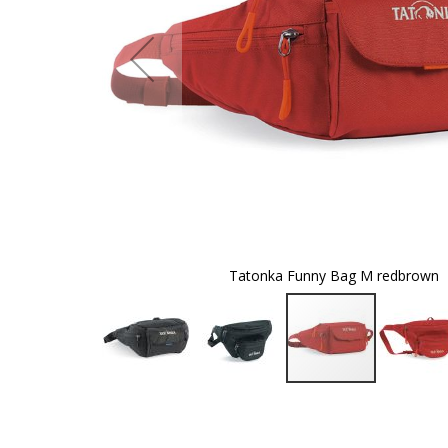
Tatonka Funny Bag M redbrown
Zum
Anfang
der