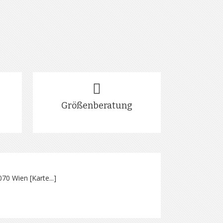
Größenberatung
070 Wien [
Karte...
]