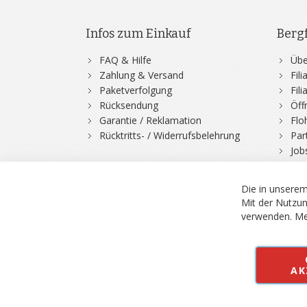
Infos zum Einkauf
Berg
FAQ & Hilfe
Übe
Zahlung & Versand
Fil
Paketverfolgung
Fil
Rücksendung
Öff
Garantie / Reklamation
Flo
Rücktritts- / Widerrufsbelehrung
Par
Job
Die in unserem
Mit der Nutzun
verwenden.
Me
© 2026 Bergfuchs, Be
Vertrag widerruf
AK
Alle Preise inkl.