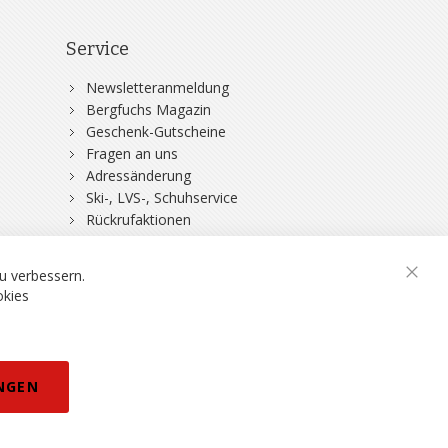
Service
Newsletteranmeldung
Bergfuchs Magazin
Geschenk-Gutscheine
Fragen an uns
Adressänderung
Ski-, LVS-, Schuhservice
Rückrufaktionen
DSV-Skiversicherung
u verbessern.
Schli
okies
rklärung
NGEN
eisänderungen vorbehalten.