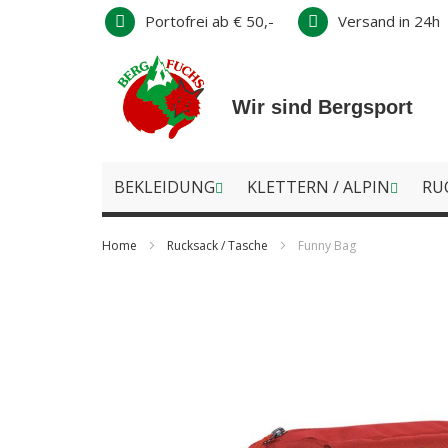
Direkt
Portofrei ab € 50,-
Versand in 24h
zum
Inhalt
Wir sind Bergsport
BEKLEIDUNG
KLETTERN / ALPIN
RU
Home
Rucksack / Tasche
Funny Bag
Zum
Ende
der
Bildergalerie
springen