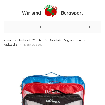
Wir sind Bergsport
Direkt
Home
Rucksack / Tasche
Zubehör - Organisation
Packsäcke
Mesh Bag Set
zum
Inhalt
Zum
Ende
der
Bildergalerie
springen