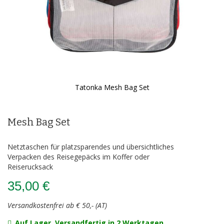
Tatonka Mesh Bag Set
Zum
Anfang
der
Mesh Bag Set
Bildergalerie
springen
Netztaschen für platzsparendes und übersichtliches
Verpacken des Reisegepäcks im Koffer oder
Reiserucksack
35,00 €
Versandkostenfrei ab € 50,- (AT)
Auf Lager, Versandfertig in 2 Werktagen