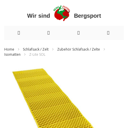
Wir sind Bergsport
Direkt
Home
Schlafsack / Zelt
Zubehör Schlafsack / Zelte
Isomatten
Z-Lite SOL
zum
Inhalt
Zum
Ende
der
Bildergalerie
springen