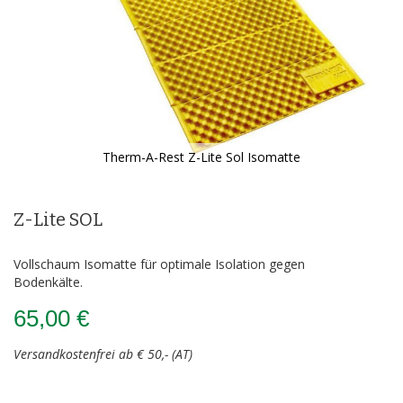
Therm-A-Rest Z-Lite Sol Isomatte
Zum
Anfang
der
Z-Lite SOL
Bildergalerie
springen
Vollschaum Isomatte für optimale Isolation gegen
Bodenkälte.
65,00 €
Versandkostenfrei ab € 50,- (AT)