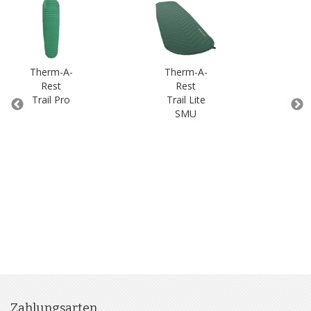
Therm-A-
Therm-A-
Th
Rest
Rest
Trail Pro
Trail Lite
Li
SMU
4
Zahlungsarten