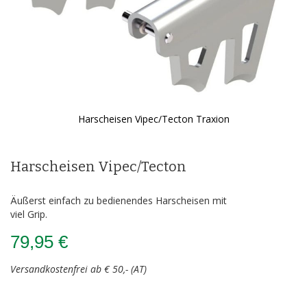
Harscheisen Vipec/Tecton Traxion
Zum
Anfang
der
Harscheisen Vipec/Tecton
Bildergalerie
springen
Äußerst einfach zu bedienendes Harscheisen mit
viel Grip.
79,95 €
Versandkostenfrei ab € 50,- (AT)