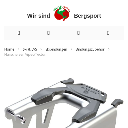
Wir sind Bergsport
Direkt
Home
Ski & LVS
Skibindungen
Bindungszubehör
Harscheisen Vipec/Tecton
zum
Zum
Inhalt
Ende
der
Bildergalerie
springen