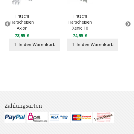
Fritschi
Fritschi
F
Harscheisen
Harscheisen
Stop
Axion
Xenic 10
X
78,95 €
74,95 €
5
In den Warenkorb
In den Warenkorb
Zahlungsarten