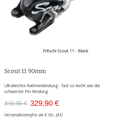
Fritschi Scout 11 - Black
Zum
Anfang
der
Scout 11 90mm
Bildergalerie
springen
Ultraleichte Rahmenbindung - fast so leicht wie die
schwerste Pin-Bindung
329,90 €
349,95 €
Versandkostenfrei ab € 50,- (AT)