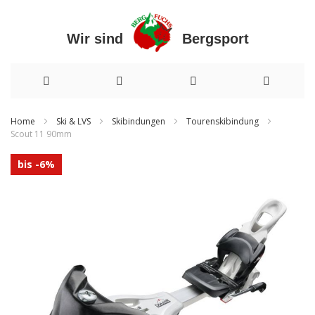
Wir sind Bergsport
Direkt
Home
Ski & LVS
Skibindungen
Tourenskibindung
Scout 11 90mm
zum
Zum
Inhalt
bis -6%
Ende
der
Bildergalerie
springen