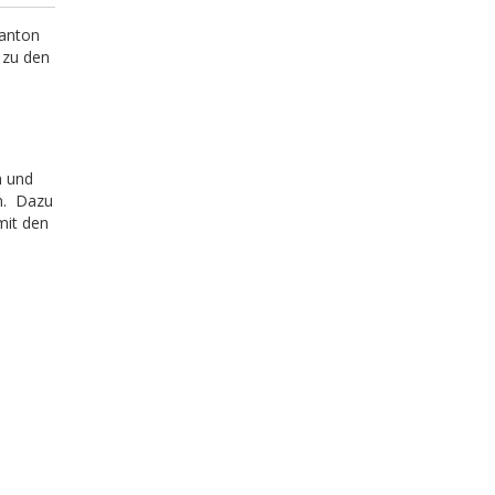
Kanton
 zu den
n und
en. Dazu
mit den