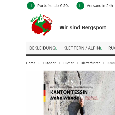
Direkt
Portofrei ab € 50,-
Versand in 24h
zum
Inhalt
Wir sind Bergsport
BEKLEIDUNG
KLETTERN / ALPIN
RU
Home
Outdoor
Bücher
Kletterführer
Kant
Zum
Ende
der
Bildergalerie
springen