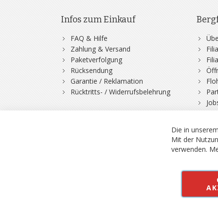
Infos zum Einkauf
Berg
FAQ & Hilfe
Übe
Zahlung & Versand
Fil
Paketverfolgung
Fil
Rücksendung
Öff
Garantie / Reklamation
Flo
Rücktritts- / Widerrufsbelehrung
Par
Job
Die in unserem
Mit der Nutzun
verwenden.
Me
© 2026 Bergfuchs, Be
Vertrag widerruf
AK
Alle Preise inkl.