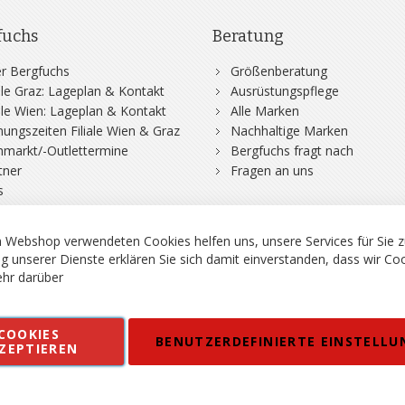
fuchs
Beratung
r Bergfuchs
Größenberatung
iale Graz: Lageplan & Kontakt
Ausrüstungspflege
iale Wien: Lageplan & Kontakt
Alle Marken
nungszeiten Filiale Wien & Graz
Nachhaltige Marken
hmarkt/-Outlettermine
Bergfuchs fragt nach
tner
Fragen an uns
s
 Webshop verwendeten Cookies helfen uns, unsere Services für Sie z
g unserer Dienste erklären Sie sich damit einverstanden, dass wir Co
hr darüber
rgsport S. Steiner GmbH - Shop für Bergsport, Klettern und Outdoor.
COOKIES
en
Kontakt
Impressum
AGB
Datenschutz
Barrierefreiheitse
BENUTZERDEFINIERTE EINSTELLU
ZEPTIEREN
 MWSt. in EUR, Angebot solange Vorrat reicht. Fehler, Irrtümer und Pr