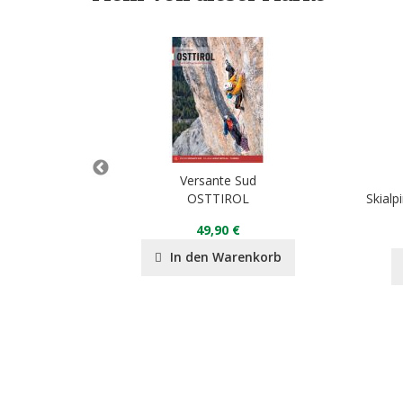
d
Versante Sud
nd 1
OSTTIROL
Skial
49,90 €
In den Warenkorb