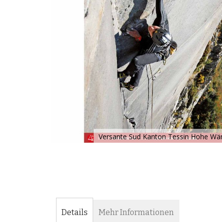
Versante Sud Kanton Tessin Hohe Wä
Zum
Anfang
der
Bildergalerie
springen
Details
Mehr Informationen