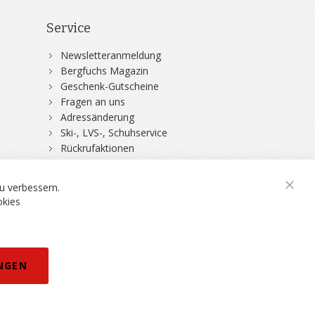
Service
Newsletteranmeldung
Bergfuchs Magazin
Geschenk-Gutscheine
Fragen an uns
Adressänderung
Ski-, LVS-, Schuhservice
Rückrufaktionen
DSV-Skiversicherung
u verbessern.
Schli
okies
rklärung
NGEN
eisänderungen vorbehalten.