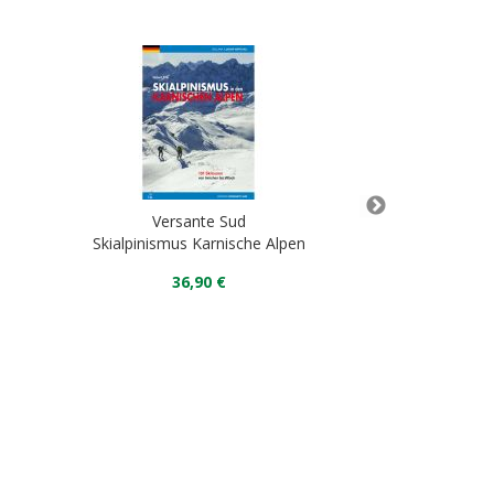
Versante Sud
Vers
Skialpinismus Karnische Alpen
Skialpinismus in 
36,90 €
34