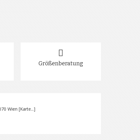
Größenberatung
070 Wien [
Karte...
]