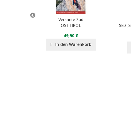
d
Versante Sud
ng
OSTTIROL
Skial
49,90 €
nkorb
In den Warenkorb