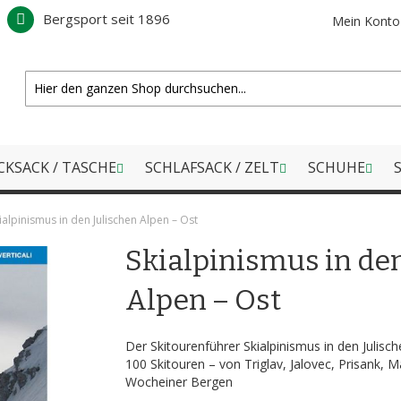
Bergsport seit 1896
Mein Konto
CKSACK / TASCHE
SCHLAFSACK / ZELT
SCHUHE
S
ialpinismus in den Julischen Alpen – Ost
Skialpinismus in den
Alpen – Ost
Der Skitourenführer Skialpinismus in den Julisc
100 Skitouren – von Triglav, Jalovec, Prisank, M
Wocheiner Bergen