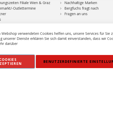
nungszeiten Filiale Wien & Graz
Nachhaltige Marken
hmarkt/-Outlettermine
Bergfuchs fragt nach
tner
Fragen an uns
s
 Webshop verwendeten Cookies helfen uns, unsere Services für Sie z
g unserer Dienste erklären Sie sich damit einverstanden, dass wir Co
hr darüber
rgsport S. Steiner GmbH - Shop für Bergsport, Klettern und Outdoor.
COOKIES
en
Kontakt
Impressum
AGB
Datenschutz
Barrierefreiheitse
BENUTZERDEFINIERTE EINSTELLU
ZEPTIEREN
 MWSt. in EUR, Angebot solange Vorrat reicht. Fehler, Irrtümer und Pr