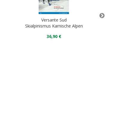
Versante Sud
Vers
Skialpinismus Karnische Alpen
Muz
36,90 €
35
In de