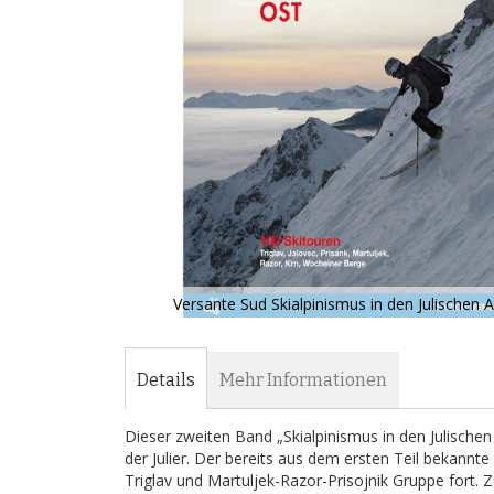
Versante Sud Skialpinismus in den Julischen A
Zum
Anfang
der
Details
Mehr Informationen
Bildergalerie
springen
Dieser zweiten Band „Skialpinismus in den Julischen
der Julier. Der bereits aus dem ersten Teil bekannte 
Triglav und Martuljek-Razor-Prisojnik Gruppe fort. Z