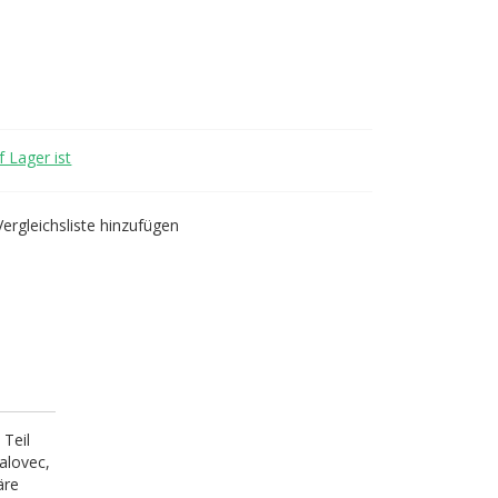
 Lager ist
Vergleichsliste hinzufügen
 Teil
Jalovec,
äre