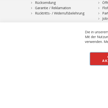
Rücksendung
Öff
Garantie / Reklamation
Flo
Rücktritts- / Widerrufsbelehrung
Par
Job
Die in unserem
Mit der Nutzun
verwenden.
Me
© 2026 Bergfuchs, Be
Vertrag widerruf
AK
Alle Preise inkl.