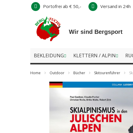
Direkt
Portofrei ab € 50,-
Versand in 24h
zum
Inhalt
Wir sind Bergsport
BEKLEIDUNG
KLETTERN / ALPIN
RU
Home
Outdoor
Bücher
Skitourenführer
Sk
Zum
Ende
der
Bildergalerie
springen