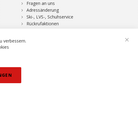
Fragen an uns
Adressänderung
Ski-, LVS-, Schuhservice
Rückrufaktionen
DSV-Skiversicherung
u verbessern.
Schli
okies
rklärung
NGEN
eisänderungen vorbehalten.