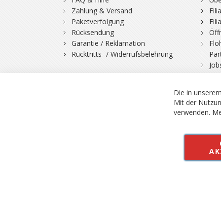
Zahlung & Versand
Fil
Paketverfolgung
Fil
Rücksendung
Öff
Garantie / Reklamation
Flo
Rücktritts- / Widerrufsbelehrung
Par
Job
© 2026 Bergfuchs, Be
Vertrag widerruf
Alle Preise inkl.
Die in unserem
Mit der Nutzun
verwenden.
Me