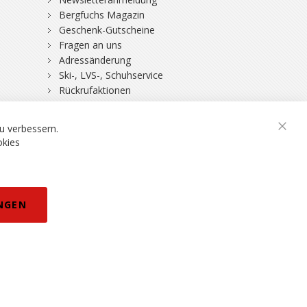
Bergfuchs Magazin
Geschenk-Gutscheine
Fragen an uns
Adressänderung
Ski-, LVS-, Schuhservice
Rückrufaktionen
DSV-Skiversicherung
rklärung
eisänderungen vorbehalten.
u verbessern.
Schli
okies