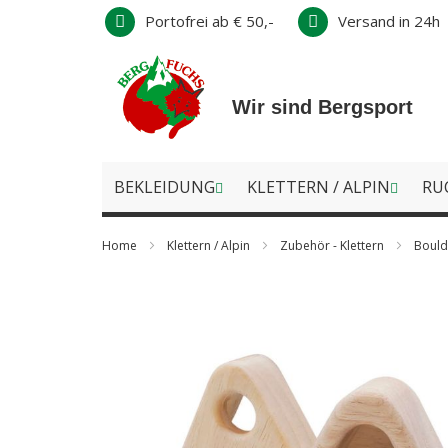
Direkt
Portofrei ab € 50,-
Versand in 24h
zum
Inhalt
Wir sind Bergsport
BEKLEIDUNG
KLETTERN / ALPIN
RU
Home
Klettern / Alpin
Zubehör - Klettern
Bould
Zum
Ende
der
Bildergalerie
springen