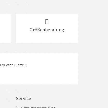
Größenberatung
070 Wien [
Karte...
]
Service
Newsletteranmeldung