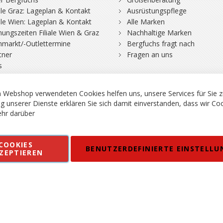
iale Graz: Lageplan & Kontakt
Ausrüstungspflege
iale Wien: Lageplan & Kontakt
Alle Marken
nungszeiten Filiale Wien & Graz
Nachhaltige Marken
hmarkt/-Outlettermine
Bergfuchs fragt nach
tner
Fragen an uns
s
rgsport S. Steiner GmbH - Shop für Bergsport, Klettern und Outdoor.
en
Kontakt
Impressum
AGB
Datenschutz
Barrierefreiheitse
 MWSt. in EUR, Angebot solange Vorrat reicht. Fehler, Irrtümer und Pr
 Webshop verwendeten Cookies helfen uns, unsere Services für Sie z
g unserer Dienste erklären Sie sich damit einverstanden, dass wir Co
hr darüber