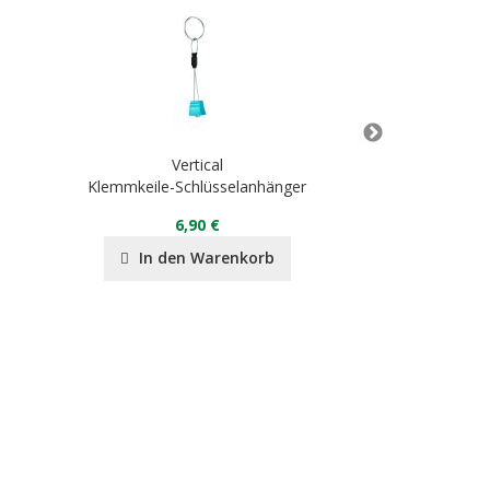
Vertical
Ve
Klemmkeile-Schlüsselanhänger
Massage G
6,90 €
12
In den Warenkorb
In de