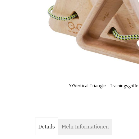
YYVertical Triangle - Trainingsgriffe
Zum
Anfang
der
Bildergalerie
springen
Details
Mehr Informationen