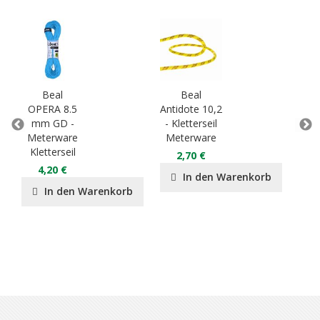
Beal
Beal
OPERA 8.5
Antidote 10,2
CO
mm GD -
- Kletterseil
Meterware
Meterware
Sta
Kletterseil
Me
2,70 €
4,20 €
2
In den Warenkorb
In den Warenkorb