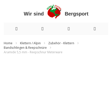
Wir sind Bergsport
Direkt
Home
Klettern / Alpin
Zubehör - Klettern
Bandschlingen & Reepschnüre
zum
Aramide 5,5 mm - Reepschnur Meterware
Inhalt
Zum
Ende
der
Bildergalerie
springen