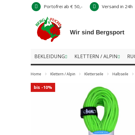
Direkt
Portofrei ab € 50,-
Versand in 24h
zum
Inhalt
Wir sind Bergsport
BEKLEIDUNG
KLETTERN / ALPIN
RU
Home
Klettern / Alpin
Kletterseile
Halbseile
Zum
bis -10%
Ende
der
Bildergalerie
springen