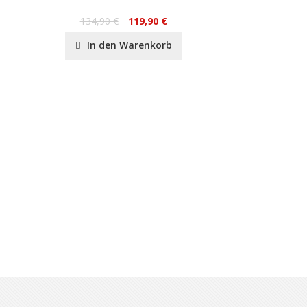
Met
134,90 €
119,90 €
4
In den Warenkorb
In de