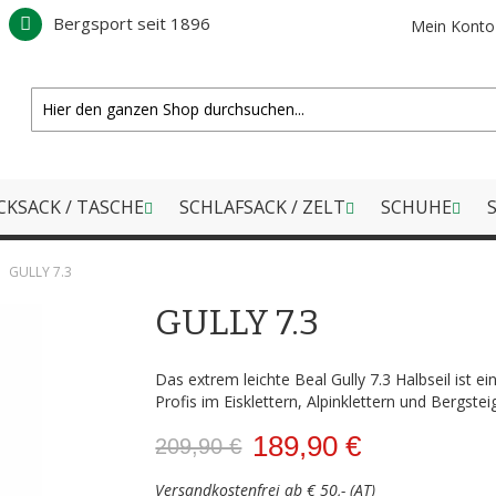
Bergsport seit 1896
Mein Konto
CKSACK / TASCHE
SCHLAFSACK / ZELT
SCHUHE
S
GULLY 7.3
GULLY 7.3
Das extrem leichte Beal Gully 7.3 Halbseil ist e
Profis im Eisklettern, Alpinklettern und Bergstei
189,90 €
209,90 €
Versandkostenfrei ab € 50,- (AT)