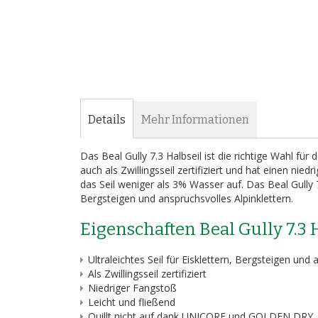
Bildergalerie
springen
Details
Mehr Informationen
Das Beal Gully 7.3 Halbseil ist die richtige Wahl für
auch als Zwillingsseil zertifiziert und hat einen
das Seil weniger als 3% Wasser auf. Das Beal Gully 7.
Bergsteigen und anspruchsvolles Alpinklettern.
Eigenschaften Beal Gully 7.3 
Ultraleichtes Seil für Eisklettern, Bergsteigen und 
Als Zwillingsseil zertifiziert
Niedriger Fangstoß
Leicht und fließend
Quillt nicht auf dank UNICORE und GOLDEN DRY