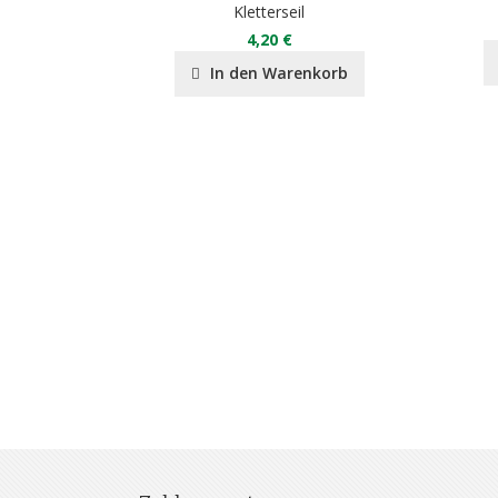
Kletterseil
90 €
4,20 €
nkorb
In den Warenkorb