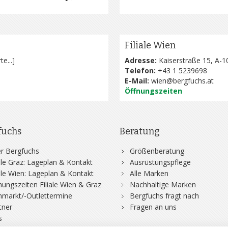
Filiale Wien
te...
]
Adresse:
Kaiserstraße 15, A-1
Telefon:
+43 1 5239698
E-Mail:
wien@bergfuchs.at
Öffnungszeiten
fuchs
Beratung
r Bergfuchs
Größenberatung
iale Graz: Lageplan & Kontakt
Ausrüstungspflege
iale Wien: Lageplan & Kontakt
Alle Marken
nungszeiten Filiale Wien & Graz
Nachhaltige Marken
hmarkt/-Outlettermine
Bergfuchs fragt nach
tner
Fragen an uns
s