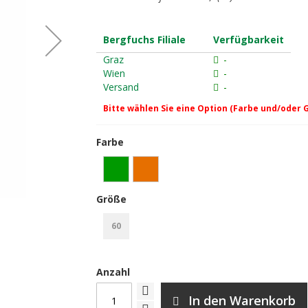
Bergfuchs Filiale
Verfügbarkeit
Graz
-
Wien
-
Versand
-
Bitte wählen Sie eine Option (Farbe und/oder 
Farbe
Beal Gully 7.3 Halbseil - orang
Größe
60
Anzahl
In den Warenkorb