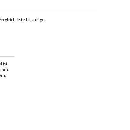
Vergleichsliste hinzufügen
l ist
nimmt
ern,