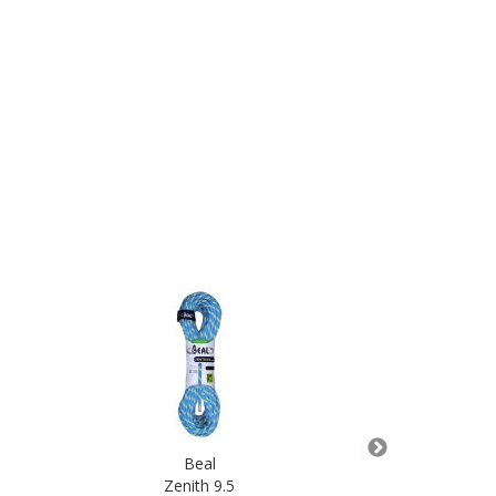
Beal
Zenith 9.5
Dyneema 5,5