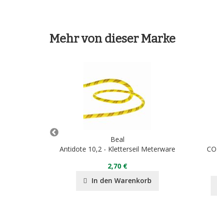
Mehr von dieser Marke
Beal
Antidote 10,2 - Kletterseil Meterware
CON
2,70 €
90 €
In den Warenkorb
nkorb