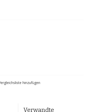
are Kletterseil -
il
Vergleichsliste hinzufügen
Verwandte