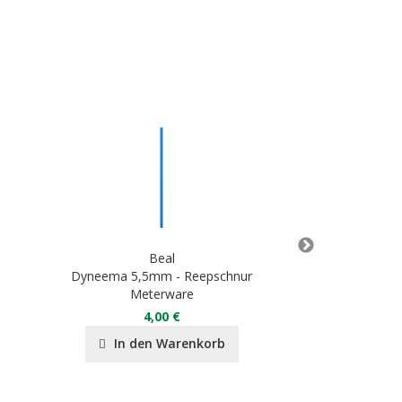
Beal
Dyneema 5,5mm - Reepschnur
Aramide 5,5 
Meterware
Met
4,00 €
4
In den Warenkorb