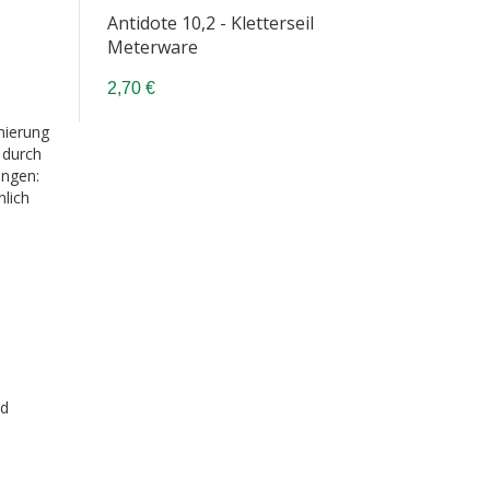
Antidote 10,2 - Kletterseil
Meterware
2,70 €
nierung
 durch
ungen:
nlich
nd