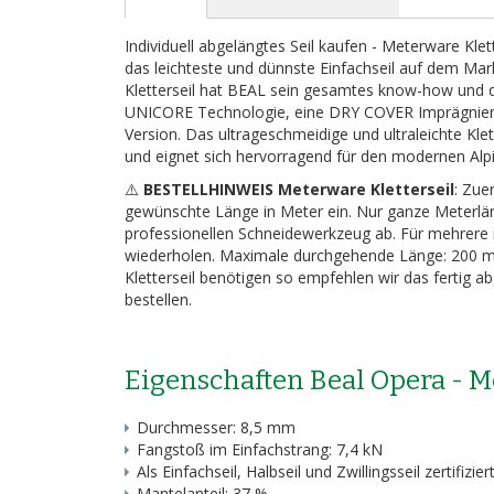
Bildergalerie
springen
Individuell abgelängtes Seil kaufen - Meterware Kl
das leichteste und dünnste Einfachseil auf dem Markt.
Kletterseil hat BEAL sein gesamtes know-how und di
UNICORE Technologie, eine DRY COVER Imprägnieru
Version. Das ultrageschmeidige und ultraleichte Kle
und eignet sich hervorragend für den modernen Alp
⚠️
BESTELLHINWEIS Meterware Kletterseil
: Zue
gewünschte Länge in Meter ein. Nur ganze Meterlän
professionellen Schneidewerkzeug ab. Für mehrere i
wiederholen. Maximale durchgehende Länge: 200 m 
Kletterseil benötigen so empfehlen wir das fertig 
bestellen.
Eigenschaften Beal Opera - M
Durchmesser: 8,5 mm
Fangstoß im Einfachstrang: 7,4 kN
Als Einfachseil, Halbseil und Zwillingsseil zertifiziert
Mantelanteil: 37 %