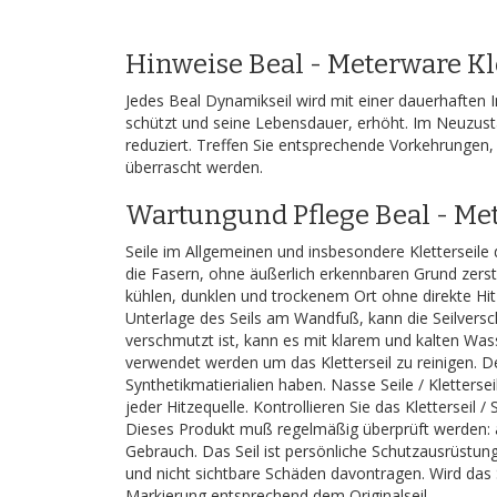
Hinweise Beal - Meterware Kle
Jedes Beal Dynamikseil wird mit einer dauerhaften I
schützt und seine Lebensdauer, erhöht. Im Neuzust
reduziert. Treffen Sie entsprechende Vorkehrungen,
überrascht werden.
Wartungund Pflege Beal - Met
Seile im Allgemeinen und insbesondere Kletterseil
die Fasern, ohne äußerlich erkennbaren Grund zerst
kühlen, dunklen und trockenem Ort ohne direkte Hi
Unterlage des Seils am Wandfuß, kann die Seilversch
verschmutzt ist, kann es mit klarem und kalten Was
verwendet werden um das Kletterseil zu reinigen. De
Synthetikmatierialien haben. Nasse Seile / Kletter
jeder Hitzequelle. Kontrollieren Sie das Klettersei
Dieses Produkt muß regelmäßig überprüft werden: a
Gebrauch. Das Seil ist persönliche Schutzausrüstun
und nicht sichtbare Schäden davontragen. Wird das S
Markierung entsprechend dem Originalseil.