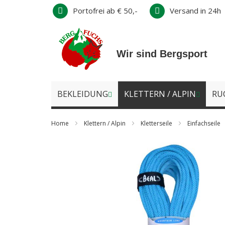
Direkt
Portofrei ab € 50,-
Versand in 24h
zum
Inhalt
Wir sind Bergsport
BEKLEIDUNG
KLETTERN / ALPIN
RU
Home
Klettern / Alpin
Kletterseile
Einfachseile
Zum
Ende
der
Bildergalerie
springen