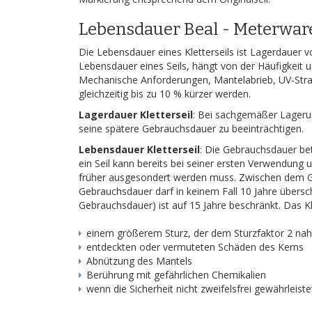
Lebensdauer Beal - Meterware
Die Lebensdauer eines Kletterseils ist Lagerdauer 
Lebensdauer eines Seils, hängt von der Häufigkeit u
Mechanische Anforderungen, Mantelabrieb, UV-Strahl
gleichzeitig bis zu 10 % kürzer werden.
Lagerdauer Kletterseil
: Bei sachgemäßer Lagerun
seine spätere Gebrauchsdauer zu beeinträchtigen.
Lebensdauer Kletterseil
: Die Gebrauchsdauer bet
ein Seil kann bereits bei seiner ersten Verwendun
früher ausgesondert werden muss. Zwischen dem Geb
Gebrauchsdauer darf in keinem Fall 10 Jahre übers
Gebrauchsdauer) ist auf 15 Jahre beschränkt. Das Klet
einem größerem Sturz, der dem Sturzfaktor 2 n
entdeckten oder vermuteten Schäden des Kerns
Abnützung des Mantels
Berührung mit gefährlichen Chemikalien
wenn die Sicherheit nicht zweifelsfrei gewährleis