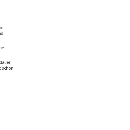
nd:
nd
hne
sdauer,
t schon