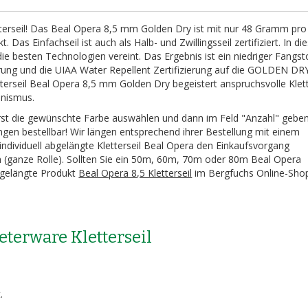
etterseil! Das Beal Opera 8,5 mm Golden Dry ist mit nur 48 Gramm pr
 Das Einfachseil ist auch als Halb- und Zwillingsseil zertifiziert. In d
e besten Technologien vereint. Das Ergebnis ist ein niedriger Fangst
ng und die UIAA Water Repellent Zertifizierung auf die GOLDEN DR
tterseil Beal Opera 8,5 mm Golden Dry begeistert anspruchsvolle Klet
inismus.
rst die gewünschte Farbe auswählen und dann im Feld "Anzahl" geben
gen bestellbar! Wir längen entsprechend ihrer Bestellung mit einem
ndividuell abgelängte Kletterseil Beal Opera den Einkaufsvorgang
(ganze Rolle). Sollten Sie ein 50m, 60m, 70m oder 80m Beal Opera
abgelängte Produkt
Beal Opera 8,5 Kletterseil
im Bergfuchs Online-Sho
eterware Kletterseil
.