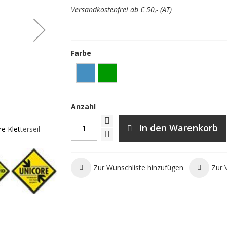
Versandkostenfrei ab € 50,- (AT)
Farbe
Anzahl
In den Warenkorb
 Kletterseil -
Beal Opera 8.5 mm Golden Dry - green - Meterw
individuell abgelängtes Kletterse
Zur Wunschliste hinzufügen
Zur 