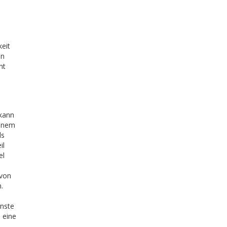
keit
en
ht
 kann
einem
ls
il
el
 von
.
rnste
 eine