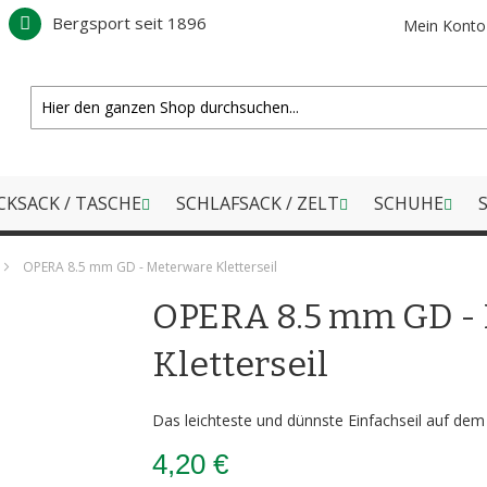
Bergsport seit 1896
Mein Konto
CKSACK / TASCHE
SCHLAFSACK / ZELT
SCHUHE
S
OPERA 8.5 mm GD - Meterware Kletterseil
OPERA 8.5 mm GD -
Kletterseil
Das leichteste und dünnste Einfachseil auf dem 
4,20 €