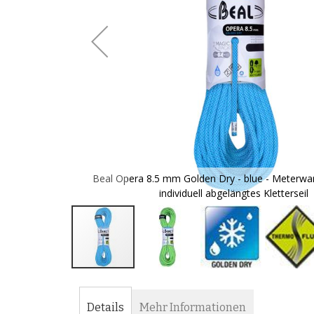
gie - dadurch
Beal Opera 8.5 mm Golden Dry - blue - Meterware
individuell abgelängtes Kletterseil
Zum
Anfang
der
Details
Mehr Informationen