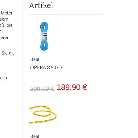
Artikel
o Meter
iesem
oß, die
Y
terer
 Sie die
Beal
OPERA 8.5 GD
p zu
189,90 €
209,90 €
Beal