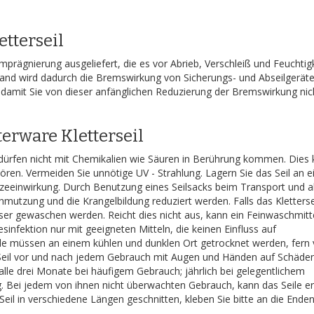
tterseil
mprägnierung ausgeliefert, die es vor Abrieb, Verschleiß und Feuchtig
and wird dadurch die Bremswirkung von Sicherungs- und Abseilgerät
 damit Sie von dieser anfänglichen Reduzierung der Bremswirkung nic
erware Kletterseil
e dürfen nicht mit Chemikalien wie Säuren in Berührung kommen. Dies
ören. Vermeiden Sie unnötige UV - Strahlung. Lagern Sie das Seil an 
tzeeinwirkung. Durch Benutzung eines Seilsacks beim Transport und a
mutzung und die Krangelbildung reduziert werden. Falls das Kletterse
ser gewaschen werden. Reicht dies nicht aus, kann ein Feinwaschmitt
sinfektion nur mit geeigneten Mitteln, die keinen Einfluss auf
seile müssen an einem kühlen und dunklen Ort getrocknet werden, fern
l / Seil vor und nach jedem Gebrauch mit Augen und Händen auf Schäden
lle drei Monate bei häufigem Gebrauch; jährlich bei gelegentlichem
g. Bei jedem von ihnen nicht überwachten Gebrauch, kann das Seile e
eil in verschiedene Längen geschnitten, kleben Sie bitte an die Enden