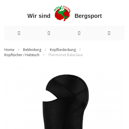
Wir sind Bergsport
Direkt
Home
Bekleidung
Kopfbedeckung
Kopftücher / Halstuch
Thermonet Balaclava
zum
Inhalt
Zum
Ende
der
Bildergalerie
springen