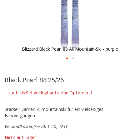
Blizzard Black Pearl 88 All Mountain-Ski - purple
Zum
Anfang
der
Black Pearl 88 25/26
Bildergalerie
springen
... auch als Set verfügbar ( siehe Optionen )
Starker Damen-Allmountainski für ein vielseitiges
Fahrvergnügen
Versandkostenfrei ab € 50,- (AT)
Nicht auf Lager