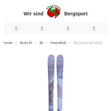
Wir sind Bergsport
Direkt
Home
Ski & LVS
Ski
Freerideski
Black Pearl 88 25/26
zum
Zum
Inhalt
Ende
der
Bildergalerie
springen