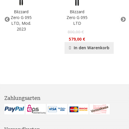
Blizzard
Blizzard
B
Zero G 095
Zero G 095
Ru
LTD, Mod.
LTD
2023
800,00 €
579,00 €
In den Warenkorb
Zahlungsarten