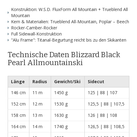
Konstruktion: W.S.D. FluxForm All Mountain + Trueblend All
Mountain
Kern & Materialien: Trueblend All-Mountain, Poplar – Beech
Rocker-Camber-Rocker
Full Sidewall-Konstruktion
"Alu Frame": Titanal-Begurtung reicht bis zu den Skikanten
Technische Daten Blizzard Black
Pearl Allmountainski
Länge
Radius
Gewicht/Ski
Sidecut
146 cm
11 m
1450 g
125 | 88 | 107
152 cm
12 m
1530 g
125,5 | 88 | 107,5
158 cm
13 m
1630 g
126 | 88 | 108
164 cm
14 m
1740 g
126,5 | 88 | 108,5