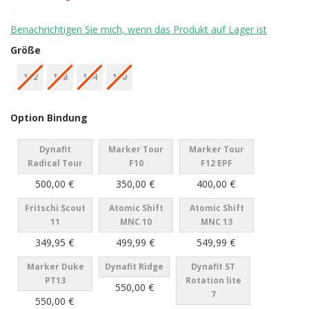
Benachrichtigen Sie mich, wenn das Produkt auf Lager ist
Größe
152
158
164
170
Option Bindung
Dynafit
Marker Tour
Marker Tour
Radical Tour
F10
F12 EPF
500,00 €
350,00 €
400,00 €
Fritschi Scout
Atomic Shift
Atomic Shift
11
MNC 10
MNC 13
349,95 €
499,99 €
549,99 €
Marker Duke
Dynafit Ridge
Dynafit ST
PT13
Rotation lite
550,00 €
7
550,00 €