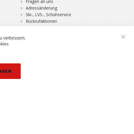
Fragen an uns
Adressänderung
Ski-, LVS-, Schuhservice
Rückrufaktionen
DSV-Skiversicherung
u verbessern.
Schli
okies
rklärung
NGEN
eisänderungen vorbehalten.