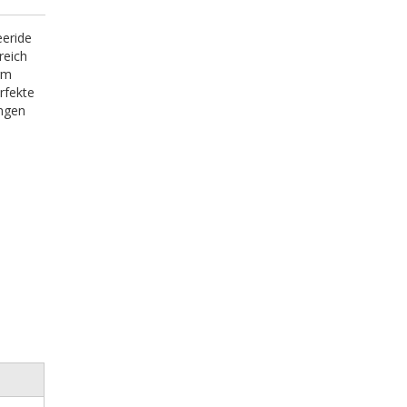
eeride
reich
rm
erfekte
engen