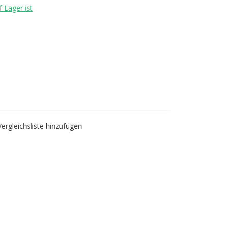
 Lager ist
Vergleichsliste hinzufügen
ase