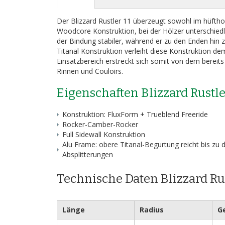
Bildergalerie
springen
Der Blizzard Rustler 11 überzeugt sowohl im hüfth
Woodcore Konstruktion, bei der Hölzer unterschiedli
der Bindung stabiler, während er zu den Enden hin
Titanal Konstruktion verleiht diese Konstruktion dem
Einsatzbereich erstreckt sich somit von dem berei
Rinnen und Couloirs.
Eigenschaften Blizzard Rustle
Konstruktion: FluxForm + Trueblend Freeride
Rocker-Camber-Rocker
Full Sidewall Konstruktion
Alu Frame: obere Titanal-Begurtung reicht bis zu 
Absplitterungen
Technische Daten Blizzard Rus
Länge
Radius
G