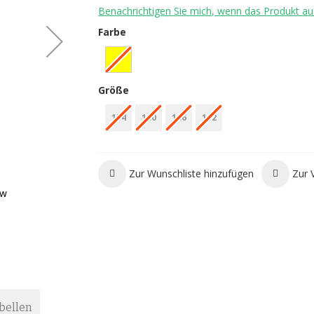
Benachrichtigen Sie mich, wenn das Produkt auf
Farbe
Größe
174
180
186
192
Zur Wunschliste hinzufügen
Zur 
ow
Blizzard Rustler 11 Freerideski B
bellen