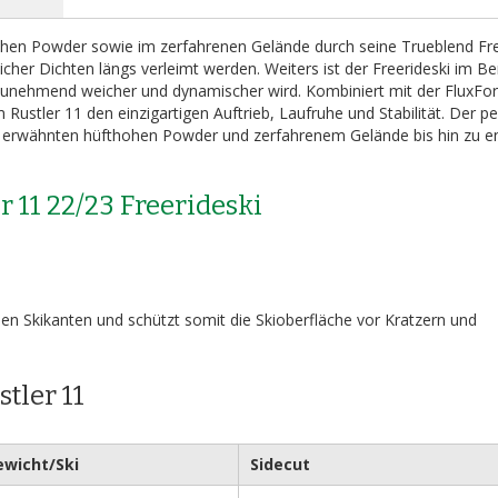
ohen Powder sowie im zerfahrenen Gelände durch seine Trueblend Fr
cher Dichten längs verleimt werden. Weiters ist der Freerideski im Be
 zunehmend weicher und dynamischer wird. Kombiniert mit der FluxFo
 Rustler 11 den einzigartigen Auftrieb, Laufruhe und Stabilität. Der p
ts erwähnten hüfthohen Powder und zerfahrenem Gelände bis hin zu 
r 11 22/23 Freerideski
den Skikanten und schützt somit die Skioberfläche vor Kratzern und
tler 11
ewicht/Ski
Sidecut