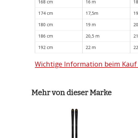
168 cm
16 m
1
174 cm
17,5m
1
180 cm
19 m
2
186 cm
20,5 m
2
192 cm
22 m
2
Wichtige Information beim Kauf 
Mehr von dieser Marke