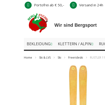
Direkt
Portofrei ab € 50,-
Versand in 24h
zum
Inhalt
Wir sind Bergsport
BEKLEIDUNG
KLETTERN / ALPIN
RU
Home
Ski & LVS
Ski
Freerideski
RUSTLER 11
Zum
Ende
der
Bildergalerie
springen