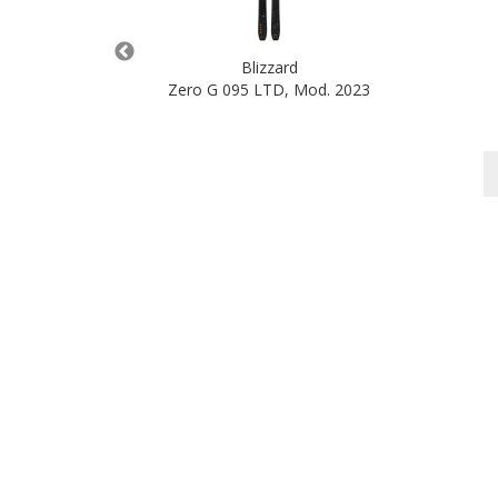
Blizzard
5/26
Zero G 095 LTD, Mod. 2023
00 €
nkorb