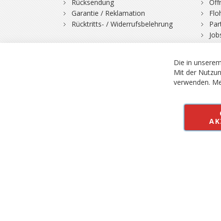
Rücksendung
Öff
Garantie / Reklamation
Flo
Rücktritts- / Widerrufsbelehrung
Par
Job
Die in unserem
Mit der Nutzun
verwenden.
Me
© 2026 Bergfuchs, Be
Vertrag widerruf
AK
Alle Preise inkl.