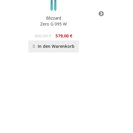
Blizzard
Bl
Zero G 095 W
Black Pe
800,00 €
579,00 €
In den Warenkorb