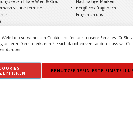
nungszeiten Filiale Wien & Graz
Nachhaltige Marken
hmarkt/-Outlettermine
Bergfuchs fragt nach
tner
Fragen an uns
s
 Webshop verwendeten Cookies helfen uns, unsere Services für Sie z
g unserer Dienste erklären Sie sich damit einverstanden, dass wir Co
hr darüber
rgsport S. Steiner GmbH - Shop für Bergsport, Klettern und Outdoor.
COOKIES
en
Kontakt
Impressum
AGB
Datenschutz
Barrierefreiheitse
BENUTZERDEFINIERTE EINSTELLU
ZEPTIEREN
 MWSt. in EUR, Angebot solange Vorrat reicht. Fehler, Irrtümer und Pr