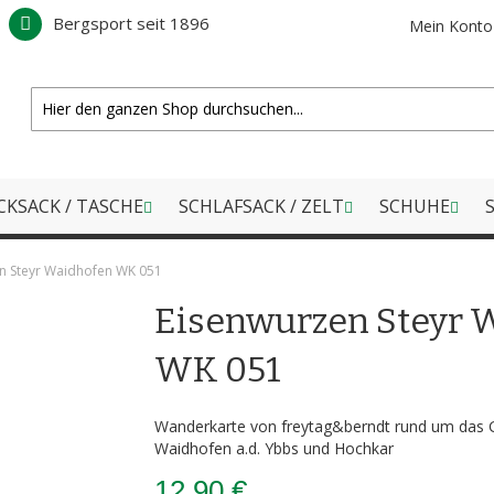
Bergsport seit 1896
Mein Konto
CKSACK / TASCHE
SCHLAFSACK / ZELT
SCHUHE
S
n Steyr Waidhofen WK 051
Eisenwurzen Steyr 
WK 051
Wanderkarte von freytag&berndt rund um das G
Waidhofen a.d. Ybbs und Hochkar
12,90 €