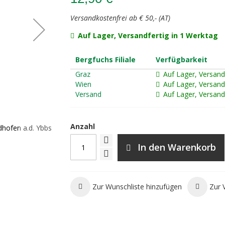
Versandkostenfrei ab € 50,- (AT)
Auf Lager, Versandfertig in 1 Werktag
Bergfuchs Filiale
Verfügbarkeit
Graz
Auf Lager, Versand
Wien
Auf Lager, Versand
Versand
Auf Lager, Versand
Anzahl
hofen a.d. Ybbs
freytag&berndt WK 051 Eisenwurzen – Steyr – W
– Hochkar, Wanderkarte
In den Warenkorb
Zur Wunschliste hinzufügen
Zur 