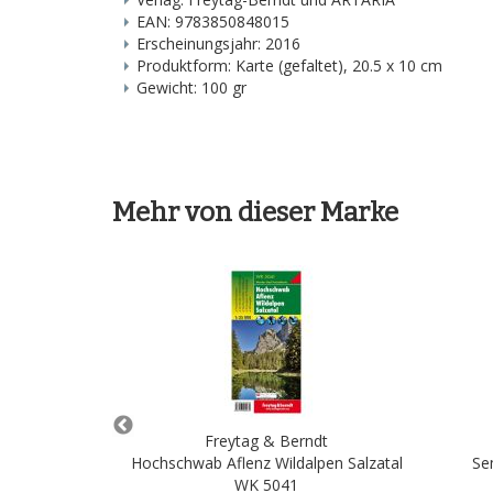
EAN: 9783850848015
Erscheinungsjahr: 2016
Produktform: Karte (gefaltet), 20.5 x 10 cm
Gewicht: 100 gr
Mehr von dieser Marke
ndt
Freytag & Berndt
engebirge WK
Hochschwab Aflenz Wildalpen Salzatal
Se
WK 5041