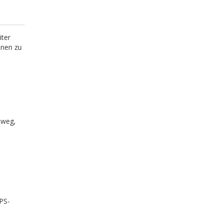
iter
onen zu
dweg,
GPS-