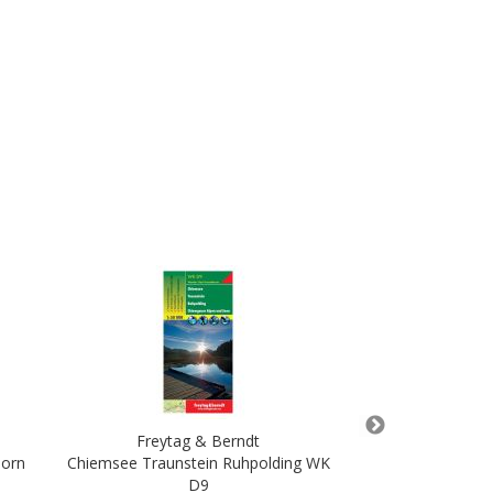
Freytag & Berndt
Freyta
horn
Chiemsee Traunstein Ruhpolding WK
Kamptal Zwettl 
D9