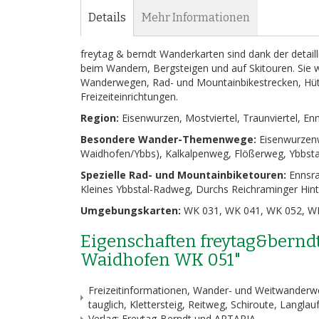
Bildergalerie
Details
Mehr Informationen
springen
freytag & berndt Wanderkarten sind dank der detail
beim Wandern, Bergsteigen und auf Skitouren. Sie w
Wanderwegen, Rad- und Mountainbikestrecken, Hütt
Freizeiteinrichtungen.
Region:
Eisenwurzen, Mostviertel, Traunviertel, Enn
Besondere Wander-Themenwege:
Eisenwurzenw
Waidhofen/Ybbs), Kalkalpenweg, Flößerweg, Ybbst
Spezielle Rad- und Mountainbiketouren:
Ennsra
Kleines Ybbstal-Radweg, Durchs Reichraminger Hin
Umgebungskarten:
WK 031, WK 041, WK 052, WK
Eigenschaften freytag&bernd
Waidhofen WK 051"
Freizeitinformationen, Wander- und Weitwanderwe
tauglich, Klettersteig, Reitweg, Schiroute, Langla
Verlag: Freytag-Berndt und ARTARIA