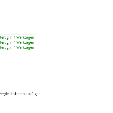
fertig in 4 Werktagen
fertig in 4 Werktagen
fertig in 4 Werktagen
aidhofen a.d. Ybbs
Vergleichsliste hinzufügen