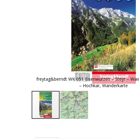
freytag&berndt WK 051 Eisenwurzen – Steyr – Waid
– Hochkar, Wanderkarte
Zum
Anfang
der