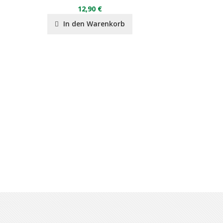
12,90 €
12
In den Warenkorb
In de