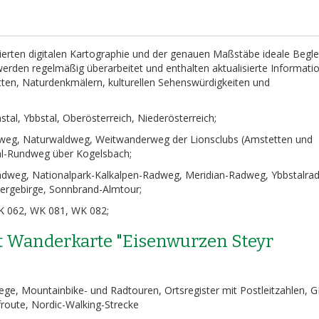
lierten digitalen Kartographie und der genauen Maßstäbe ideale Begle
erden regelmäßig überarbeitet und enthalten aktualisierte Informati
en, Naturdenkmälern, kulturellen Sehenswürdigkeiten und
stal, Ybbstal, Oberösterreich, Niederösterreich;
eg, Naturwaldweg, Weitwanderweg der Lionsclubs (Amstetten und
al-Rundweg über Kogelsbach;
dweg, Nationalpark-Kalkalpen-Radweg, Meridian-Radweg, Ybbstalra
tergebirge, Sonnbrand-Almtour;
 062, WK 081, WK 082;
t Wanderkarte "Eisenwurzen Steyr
ge, Mountainbike- und Radtouren, Ortsregister mit Postleitzahlen, 
ufroute, Nordic-Walking-Strecke