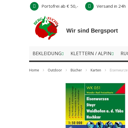
Direkt
Portofrei ab € 50,-
Versand in 24h
zum
Inhalt
Wir sind Bergsport
BEKLEIDUNG
KLETTERN / ALPIN
RU
Home
Outdoor
Bücher
Karten
Eisenwurze
Zum
Ende
der
Bildergalerie
springen