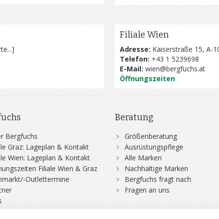
Filiale Wien
te...
]
Adresse:
Kaiserstraße 15, A-1
Telefon:
+43 1 5239698
E-Mail:
wien@bergfuchs.at
Öffnungszeiten
fuchs
Beratung
r Bergfuchs
Größenberatung
iale Graz: Lageplan & Kontakt
Ausrüstungspflege
iale Wien: Lageplan & Kontakt
Alle Marken
nungszeiten Filiale Wien & Graz
Nachhaltige Marken
hmarkt/-Outlettermine
Bergfuchs fragt nach
tner
Fragen an uns
s