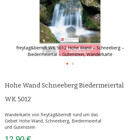
freytag&berndt WK 5012 Hohe Wand – Schneeberg –
Biedermeiertal – Gutenstein, Wanderkarte
Zum
Anfang
der
Hohe Wand Schneeberg Biedermeiertal
Bildergalerie
springen
WK 5012
Wanderkarte von freytag&berndt rund um das
Gebiet Hohe Wand, Schneeberg, Biedermeiertal
und Gutenstein
12,90 €