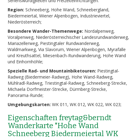
Sehenswürdigkeiten und Freizeiteinrichtungen.
Region:
Schneeberg, Hohe Wand, Schneebergland,
Biedermeiertal, Wiener Alpenbogen, Industrieviertel,
Niederösterreich;
Besondere Wander-Themenwege:
Nordalpenweg,
Voralpenweg, Niederösterreichischer Landesrundwanderweg,
Mariazellerweg, Piestingtaler Rundwanderweg,
Waldmarkweg, Via Slavorum, Wiener Alpenbogen, Myrafälle
und Kreuthsattel, Miesenbach-Rundwanderung, Hohe Wand
und Einhornhöhle;
Spezielle Rad- und Mountainbiketouren:
Piestingtal-
Radweg (Biedermeier-Radweg), Hohe Wand-Radweg,
Mühlradl-Radweg, Triestingtal-Radweg, Schneeberg-Strecke,
Michaela Dorfmeister-Strecke, Dürrnberg-Strecke,
Panorama-Runde;
Umgebungskarten:
WK 011, WK 012, WK 022, WK 023;
Eigenschaften freytag&berndt
Wanderkarte "Hohe Wand
Schneeberg Biedermeiertal WK