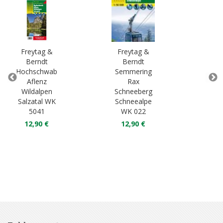
Freytag &
Freytag &
Fr
Berndt
Berndt
B
Hochschwab
Semmering
Ten
Aflenz
Rax
Wildalpen
Schneeberg
La
Salzatal WK
Schneealpe
Os
5041
WK 022
W
12,90 €
12,90 €
1