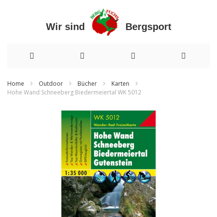
Wir sind Bergsport
Direkt
Home
Outdoor
Bücher
Karten
Hohe Wand Schneeberg Biedermeiertal WK 5012
zum
Zum
Inhalt
Ende
der
Bildergalerie
springen