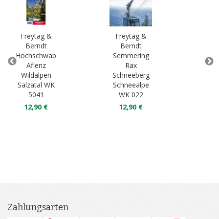
Freytag &
Freytag &
Fr
Berndt
Berndt
B
Hochschwab
Semmering
Ten
Aflenz
Rax
Wildalpen
Schneeberg
La
Salzatal WK
Schneealpe
Os
5041
WK 022
W
12,90 €
12,90 €
1
Zahlungsarten