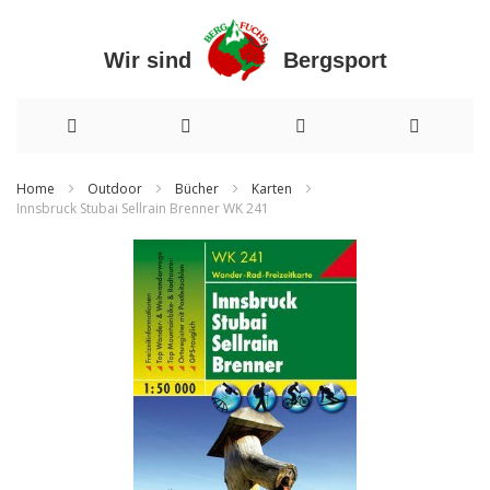
Wir sind Bergsport
Direkt
Home
Outdoor
Bücher
Karten
Innsbruck Stubai Sellrain Brenner WK 241
zum
Zum
Inhalt
Ende
der
Bildergalerie
springen