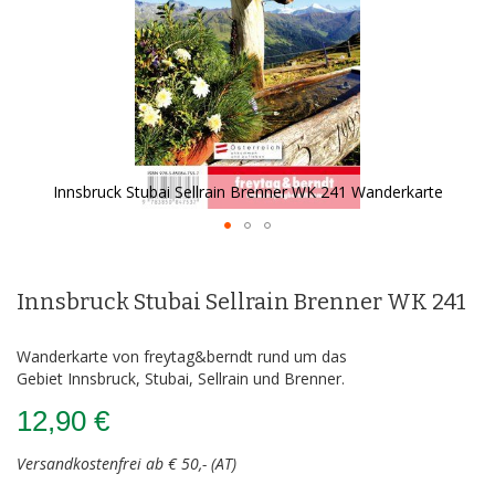
Innsbruck Stubai Sellrain Brenner WK 241 Wanderkarte
Zum
Anfang
der
Innsbruck Stubai Sellrain Brenner WK 241
Bildergalerie
springen
Wanderkarte von freytag&berndt rund um das
Gebiet Innsbruck, Stubai, Sellrain und Brenner.
12,90 €
Versandkostenfrei ab € 50,- (AT)