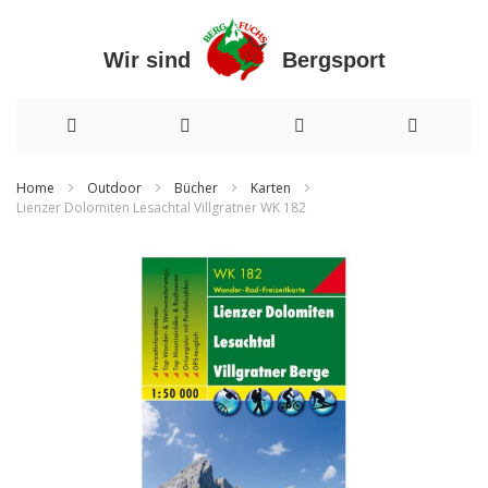
Wir sind Bergsport
Direkt
Home
Outdoor
Bücher
Karten
Lienzer Dolomiten Lesachtal Villgratner WK 182
zum
Zum
Inhalt
Ende
der
Bildergalerie
springen