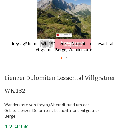
freytag&berndt WK 182 Lienzer Dolomiten – Lesachtal –
Villgratner Berge, Wanderkarte
Zum
Anfang
der
Lienzer Dolomiten Lesachtal Villgratner
Bildergalerie
springen
WK 182
Wanderkarte von freytag&berndt rund um das
Gebiet Lienzer Dolomiten, Lesachtal und Villgratner
Berge
12,90 €