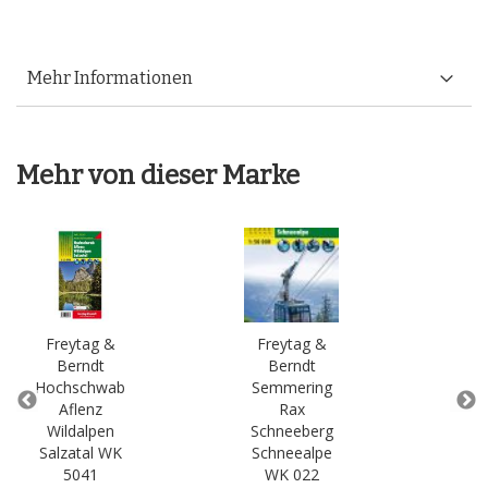
Mehr Informationen
Mehr von dieser Marke
Freytag &
Freytag &
Fr
Berndt
Berndt
B
Hochschwab
Semmering
Ten
Aflenz
Rax
Wildalpen
Schneeberg
La
Salzatal WK
Schneealpe
Os
5041
WK 022
W