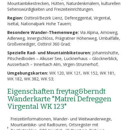
Mountainbikestrecken, Hütten, Naturdenkmälern, kulturellen
Sehenswürdigkeiten und Freizeiteinrichtungen.
Region:
Osttirol/Bezirk Lienz, Defereggental, Virgental,
Iseltal, Nationalpark Hohe Tauern;
Besondere Wander-Themenwege:
Via Alpina, Arnoweg,
Adlerweg, Innergschlöss, Prägratner Höhenweg, Umbalfälle,
Großvenediger, Osttirol 360 Grad;
Spezielle Rad- und Mountainbiketouren:
Johannishütte,
Pitschedboden – Alkuser See, Lucknerhaus – Glocknerblick,
Ausserbach – Innerbach Alm, Virgen-Strumerhof;
Umgebungskarten:
WK 120, WK 121, WK 152, WK 181,
WK 182, WK 382, WK S3;
Eigenschaften freytag&berndt
Wanderkarte "Matrei Defreggen
Virgental WK 123"
Freizeitinformationen, Wander- und Weitwanderwege,
Mountainbike- und Radtouren, Ortsregister mit