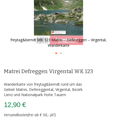
freytag&berndt WK 123 Matrei – Defereggen – Virgental,
Wanderkarte
Zum
Anfang
der
Matrei Defreggen Virgental WK 123
Bildergalerie
springen
Wanderkarte von freytag&berndt rund um das
Gebiet Matrei, Defereggental, Virgental, Bezirk
Lienz und Nationalpark Hohe Tauern
12,90 €
Versandkostenfrei ab € 50,- (AT)