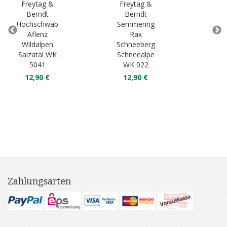
Freytag &
Freytag &
Fr
Berndt
Berndt
B
Hochschwab
Semmering
Ten
Aflenz
Rax
Wildalpen
Schneeberg
La
Salzatal WK
Schneealpe
Os
5041
WK 022
W
12,90 €
12,90 €
1
Zahlungsarten