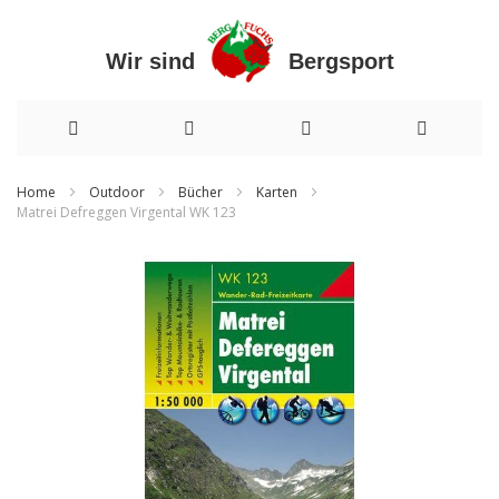
Wir sind Bergsport
Direkt
Home
Outdoor
Bücher
Karten
Matrei Defreggen Virgental WK 123
zum
Zum
Inhalt
Ende
der
Bildergalerie
springen