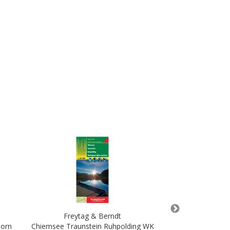
Freytag & Berndt
Freyta
horn
Chiemsee Traunstein Ruhpolding WK
Kamptal Zwettl 