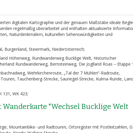
lierten digitalen Kartographie und der genauen Maßstäbe ideale Begle
erden regelmäßig überarbeitet und enthalten aktualisierte Informati
en, Naturdenkmälern, kulturellen Sehenswürdigkeiten und
al, Burgenland, Steiermark, Niederösterreich;
and Höhenweg, Rundwanderweg Bucklige Welt, Historischer
erland Rundwanderweg, Bernsteinweg, Die Joglland Roas – Etappe 
bachradweg, Wehrkirchenroute, „Tal der 7 Mühlen“-Radroute,
s-Touren, Tauchenberg-Strecke, Sauriegel-Strecke, Kulma-Runde, Lan
 131, WK 423;
t Wanderkarte "Wechsel Bucklige Welt
ge, Mountainbike- und Radtouren, Ortsregister mit Postleitzahlen, 
ufroute, Nordic-Walking-Strecke