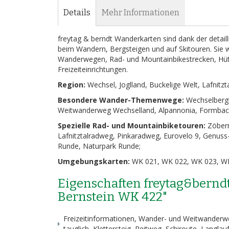
Bildergalerie
Details
Mehr Informationen
springen
freytag & berndt Wanderkarten sind dank der detail
beim Wandern, Bergsteigen und auf Skitouren. Sie w
Wanderwegen, Rad- und Mountainbikestrecken, Hütt
Freizeiteinrichtungen.
Region:
Wechsel, Joglland, Buckelige Welt, Lafnitzt
Besondere Wander-Themenwege:
Wechselbergl
Weitwanderweg Wechselland, Alpannonia, Formbach
Spezielle Rad- und Mountainbiketouren:
Zöbern
Lafnitztalradweg, Pinkaradweg, Eurovelo 9, Genus
Runde, Naturpark Runde;
Umgebungskarten:
WK 021, WK 022, WK 023, WK
Eigenschaften freytag&bernd
Bernstein WK 422"
Freizeitinformationen, Wander- und Weitwanderwe
tauglich, Klettersteig, Reitweg, Schiroute, Langla