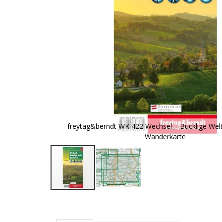
freytag&berndt WK 422 Wechsel – Bucklige Welt
Wanderkarte
Zum
Anfang
der