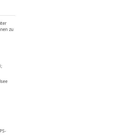
iter
onen zu
1;
dsee
GPS-