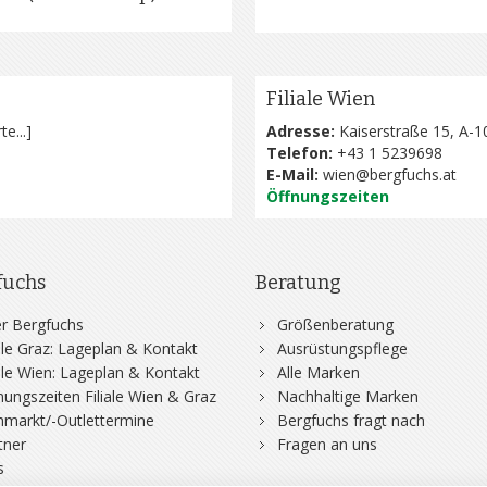
Filiale Wien
te...
]
Adresse:
Kaiserstraße 15, A-1
Telefon:
+43 1 5239698
E-Mail:
wien@bergfuchs.at
Öffnungszeiten
fuchs
Beratung
r Bergfuchs
Größenberatung
iale Graz: Lageplan & Kontakt
Ausrüstungspflege
iale Wien: Lageplan & Kontakt
Alle Marken
nungszeiten Filiale Wien & Graz
Nachhaltige Marken
hmarkt/-Outlettermine
Bergfuchs fragt nach
tner
Fragen an uns
s