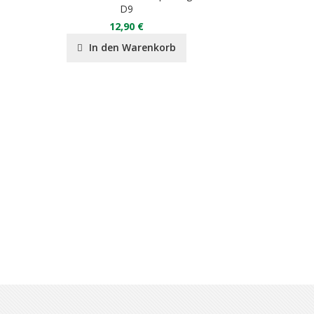
D9
12,90 €
12
In den Warenkorb
In de