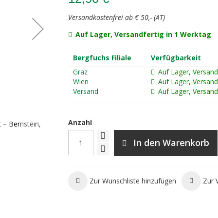
Versandkostenfrei ab € 50,- (AT)
Auf Lager, Versandfertig in 1 Werktag
Bergfuchs Filiale
Verfügbarkeit
Graz
Auf Lager, Versand
Wien
Auf Lager, Versand
Versand
Auf Lager, Versand
Anzahl
 – Bernstein,
freytag&berndt WK 422 Wechsel – Bucklige We
Wanderkarte
In den Warenkorb
Zur Wunschliste hinzufügen
Zur 