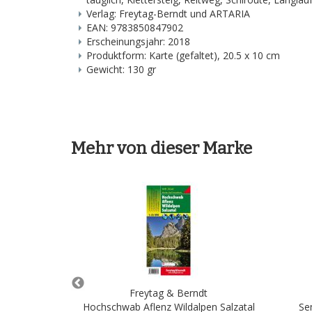
Verlag: Freytag-Berndt und ARTARIA
EAN: 9783850847902
Erscheinungsjahr: 2018
Produktform: Karte (gefaltet), 20.5 x 10 cm
Gewicht: 130 gr
Mehr von dieser Marke
ndt
Freytag & Berndt
engebirge WK
Hochschwab Aflenz Wildalpen Salzatal
Se