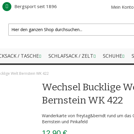
Bergsport seit 1896
Mein Konto
CKSACK / TASCHE
SCHLAFSACK / ZELT
SCHUHE
S
cklige Welt Bernstein WK 422
Wechsel Bucklige W
Bernstein WK 422
Wanderkarte von freytag&berndt rund um das G
Bernstein und Pinkafeld
12,90 €