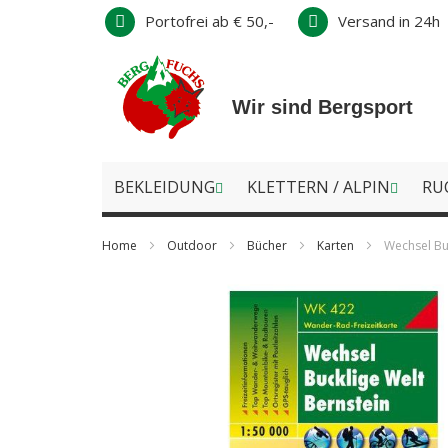
Direkt
Portofrei ab € 50,-
Versand in 24h
zum
Inhalt
Wir sind Bergsport
BEKLEIDUNG
KLETTERN / ALPIN
RU
Home
Outdoor
Bücher
Karten
Wechsel Bu
Zum
Ende
der
Bildergalerie
springen