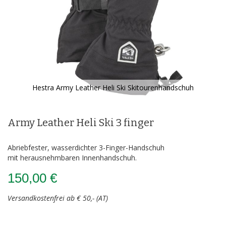
Hestra Army Leather Heli Ski Skitourenhandschuh
Zum
Anfang
der
Army Leather Heli Ski 3 finger
Bildergalerie
springen
Abriebfester, wasserdichter 3-Finger-Handschuh
mit herausnehmbaren Innenhandschuh.
150,00 €
Versandkostenfrei ab € 50,- (AT)