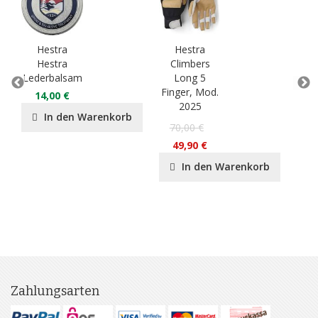
Hestra
Hestra
H
Hestra
Climbers
Lederbalsam
Long 5
Lea
Finger, Mod.
Ski
14,00 €
2025
15
In den Warenkorb
70,00 €
49,90 €
In den Warenkorb
Zahlungsarten