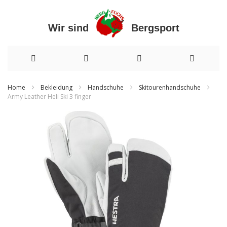
Wir sind Bergsport
Direkt
Home
Bekleidung
Handschuhe
Skitourenhandschuhe
Army Leather Heli Ski 3 finger
zum
Zum
Inhalt
Ende
der
Bildergalerie
springen