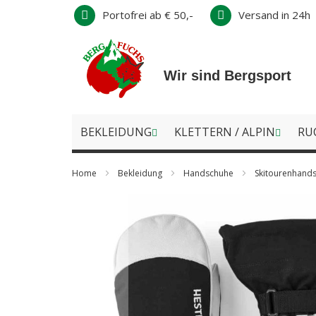
Direkt
Portofrei ab € 50,-
Versand in 24h
zum
Inhalt
Wir sind Bergsport
BEKLEIDUNG
KLETTERN / ALPIN
RU
Home
Bekleidung
Handschuhe
Skitourenhand
Zum
Ende
der
Bildergalerie
springen