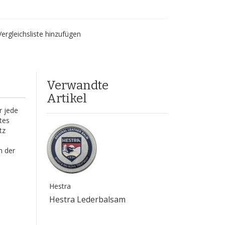
Vergleichsliste hinzufügen
Verwandte
Artikel
r jede
tes
tz
n der
Hestra
Hestra Lederbalsam