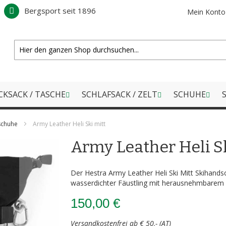
Bergsport seit 1896
Mein Konto
CKSACK / TASCHE
SCHLAFSACK / ZELT
SCHUHE
S
schuhe
Army Leather Heli Ski mitt
Army Leather Heli S
Der Hestra Army Leather Heli Ski Mitt Skihandsc
wasserdichter Fäustling mit herausnehmbarem
150,00 €
Versandkostenfrei ab € 50,- (AT)