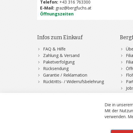
Telefon:
+43 316 763300
E-Mail:
graz@bergfuchs.at
Öffnungszeiten
Infos zum Einkauf
Berg
FAQ & Hilfe
Übe
Zahlung & Versand
Fil
Paketverfolgung
Fil
Rücksendung
Öff
Garantie / Reklamation
Flo
Rücktritts- / Widerrufsbelehrung
Par
Job
© 2026 Bergfuchs, Be