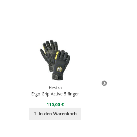
Hestra
H
Ergo Grip Active 5 finger
Climbers 
110,00 €
60,00 
In den Warenkorb
In de