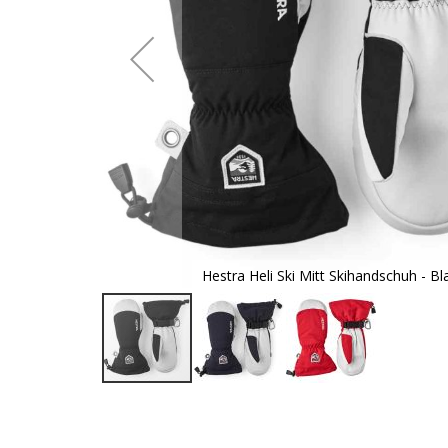
Hestra Heli Ski Mitt Skihandschuh - Bl
Zum
Anfang
der