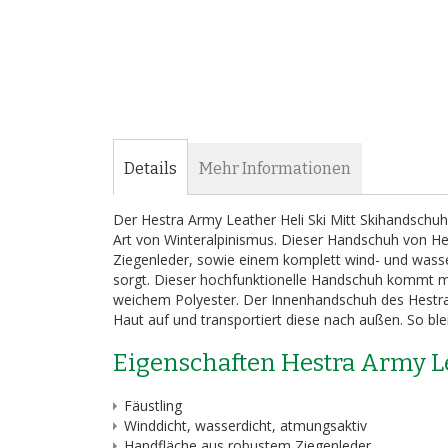
Bildergalerie
springen
Details
Mehr Informationen
Der Hestra Army Leather Heli Ski Mitt Skihandschuh 
Art von Winteralpinismus. Dieser Handschuh von He
Ziegenleder, sowie einem komplett wind- und wasse
sorgt. Dieser hochfunktionelle Handschuh kommt
weichem Polyester. Der Innenhandschuh des Hestra 
Haut auf und transportiert diese nach außen. So bl
Eigenschaften Hestra Army L
Fäustling
Winddicht, wasserdicht, atmungsaktiv
Handfläche aus robustem Ziegenleder