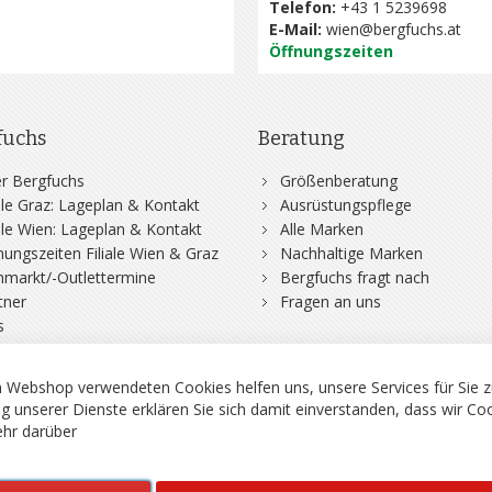
Telefon:
+43 1 5239698
E-Mail:
wien@bergfuchs.at
Öffnungszeiten
fuchs
Beratung
r Bergfuchs
Größenberatung
iale Graz: Lageplan & Kontakt
Ausrüstungspflege
iale Wien: Lageplan & Kontakt
Alle Marken
nungszeiten Filiale Wien & Graz
Nachhaltige Marken
hmarkt/-Outlettermine
Bergfuchs fragt nach
tner
Fragen an uns
s
rgsport S. Steiner GmbH - Shop für Bergsport, Klettern und Outdoor.