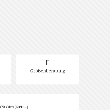
Größenberatung
070 Wien [
Karte...
]