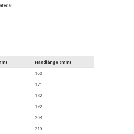
terial
mm)
Handlänge (mm)
160
171
182
192
204
215