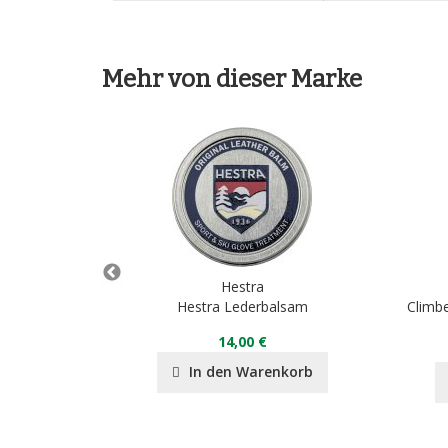
Mehr von dieser Marke
Hestra
r 5-finger
Hestra Lederbalsam
Climb
14,00 €
nkorb
In den Warenkorb