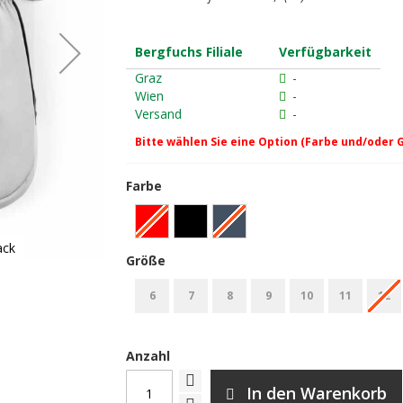
Bergfuchs Filiale
Verfügbarkeit
Graz
-
Wien
-
Versand
-
Bitte wählen Sie eine Option (Farbe und/oder 
Farbe
ack
Hestra Heli Ski Mitt Skihandschuh 
Größe
6
7
8
9
10
11
12
Anzahl
In den Warenkorb