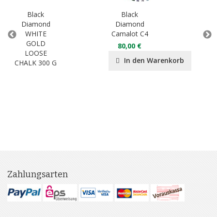
Black
Black
Diamond
Diamond
D
WHITE
Camalot C4
Exp
GOLD
80,00 €
LOOSE
In den Warenkorb
CHALK 300 G
Zahlungsarten