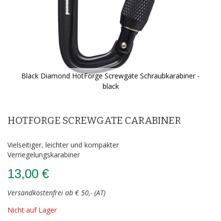
Black Diamond HotForge Screwgate Schraubkarabiner -
black
Zum
Anfang
der
HOTFORGE SCREWGATE CARABINER
Bildergalerie
springen
Vielseitiger, leichter und kompakter
Verriegelungskarabiner
13,00 €
Versandkostenfrei ab € 50,- (AT)
Nicht auf Lager