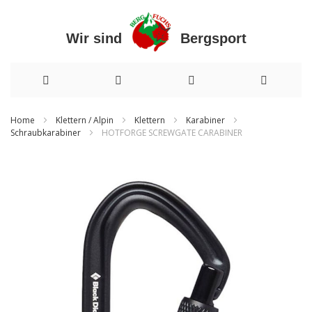
Wir sind Bergsport
Direkt
Home
Klettern / Alpin
Klettern
Karabiner
Schraubkarabiner
HOTFORGE SCREWGATE CARABINER
zum
Inhalt
Zum
Ende
der
Bildergalerie
springen