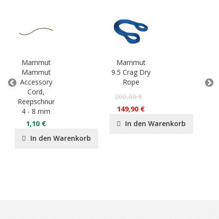
Mammut
Mammut
M
Mammut
9.5 Crag Dry
Sm
Accessory
Rope
Cord,
P
200,00 €
Reepschnur
55
149,90 €
4 - 8 mm
3
1,10 €
In den Warenkorb
In den Warenkorb