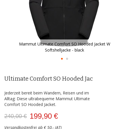
Mammut Ultimate Comfort SO Hooded Jacket W
Softshelljacke - black
Zum
Anfang
der
Ultimate Comfort SO Hooded Jac
Bildergalerie
springen
Jederzeit bereit beim Wandern, Reisen und im
Alltag: Diese ultrabequeme Mammut Ultimate
Comfort SO Hooded Jacket.
199,90 €
240,00 €
Versandkostenfrei ab € 50,- (AT)