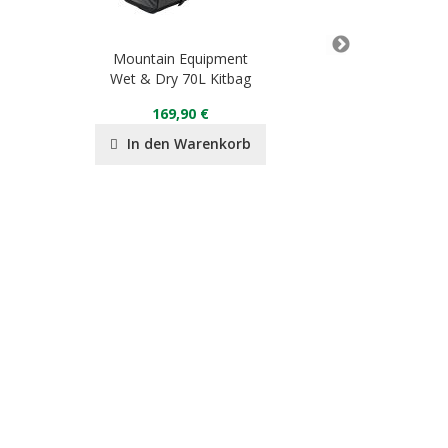
Mountain Equipment
Mountai
Wet & Dry 70L Kitbag
Lightline Ja
169,90 €
35
In den Warenkorb
In de