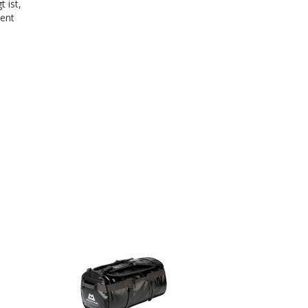
 ist,
ment