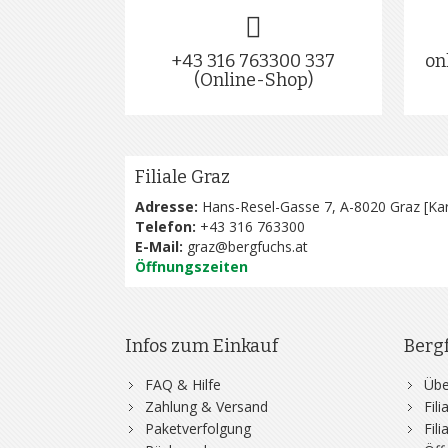
+43 316 763300 337
on
(Online-Shop)
Filiale Graz
Adresse:
Hans-Resel-Gasse 7, A-8020 Graz [
Kar
Telefon:
+43 316 763300
E-Mail:
graz@bergfuchs.at
Öffnungszeiten
Infos zum Einkauf
Berg
FAQ & Hilfe
Übe
Zahlung & Versand
Fil
Paketverfolgung
Fil