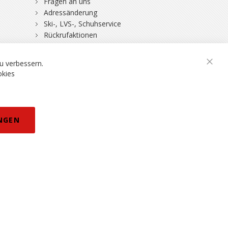
Fragen an uns
Adressänderung
Ski-, LVS-, Schuhservice
Rückrufaktionen
DSV-Skiversicherung
u verbessern.
Schli
okies
rklärung
NGEN
eisänderungen vorbehalten.