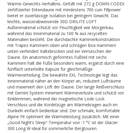
Wärme-Gewichts-Verhältnis. Gefüllt mit 272 g DOWN CODEX
zertifizierter Entendaune mit mindestens 700 cuin Fillpower
bietet er zuverlässige Isolation bei geringem Gewicht. Das
leichte, wasserabweisende 30D DRILITE LOFT
Außenmaterial schützt vor Feuchtigkeit wie Morgentau,
während das Innenmaterial zu 100 % aus recycelten
Materialien besteht. Die durchdachte Kammerkonstruktion
mit Trapez-Kammern oben und schrägen Box-Kammern
unten verhindert Kältebrücken und ein Verrutschen der
Daune. Ein anatomisch geformtes Fußteil mit sechs
Kammern hält die Füße besonders warm, ergänzt durch eine
fünffach unterteilte Kapuze für gleichmäßige
Wärmeverteilung. Die bewährte EXL Technologie legt das
Innenmaterial näher an den Körper an, reduziert Lufträume
und maximiert den Loft der Daune. Der lange Reißverschluss
mit Gemini System minimiert Wärmeverluste und schützt vor
Einklemmen, während der magnetische Lode Lock
Verschluss und die Kordelzüge am Wärmekragen auch im
Dunkeln einfach bedienbar sind. Der schmale, komfortable
Alpine Fit optimiert die Wärmeleistung zusätzlich. Mit einer
„Good Night’s Sleep“-Temperatur von -1 °C ist der Glacier
300 Long W ideal für sommerliche Bergtouren.