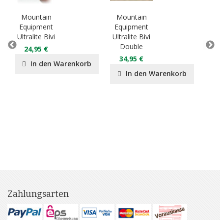
Mountain
Mountain
Mo
Equipment
Equipment
Eq
Ultralite Bivi
Ultralite Bivi
Lig
Double
D
24,95 €
34,95 €
2
In den Warenkorb
In den Warenkorb
Zahlungsarten