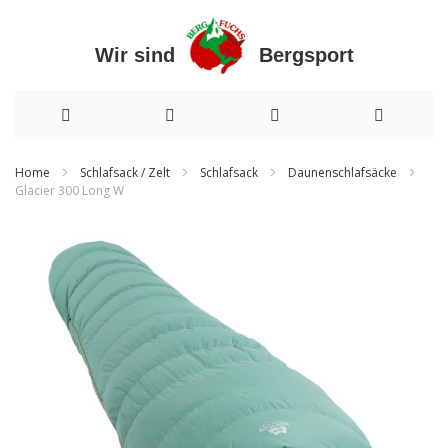
Wir sind Bergsport
Direkt
Home
Schlafsack / Zelt
Schlafsack
Daunenschlafsäcke
Glacier 300 Long W
zum
Zum
Inhalt
Ende
der
Bildergalerie
springen