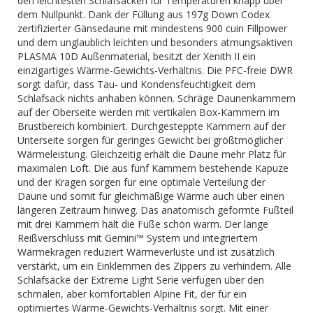
den leichtesten Schlafsäcken für Temperaturen knapp über
dem Nullpunkt. Dank der Füllung aus 197g Down Codex
zertifizierter Gänsedaune mit mindestens 900 cuin Fillpower
und dem unglaublich leichten und besonders atmungsaktiven
PLASMA 10D Außenmaterial, besitzt der Xenith II ein
einzigartiges Wärme-Gewichts-Verhältnis. Die PFC-freie DWR
sorgt dafür, dass Tau- und Kondensfeuchtigkeit dem
Schlafsack nichts anhaben können. Schräge Daunenkammern
auf der Oberseite werden mit vertikalen Box-Kammern im
Brustbereich kombiniert. Durchgesteppte Kammern auf der
Unterseite sorgen für geringes Gewicht bei größtmöglicher
Wärmeleistung. Gleichzeitig erhält die Daune mehr Platz für
maximalen Loft. Die aus fünf Kammern bestehende Kapuze
und der Kragen sorgen für eine optimale Verteilung der
Daune und somit für gleichmäßige Wärme auch über einen
längeren Zeitraum hinweg. Das anatomisch geformte Fußteil
mit drei Kammern hält die Füße schön warm. Der lange
Reißverschluss mit Gemini™ System und integriertem
Wärmekragen reduziert Wärmeverluste und ist zusätzlich
verstärkt, um ein Einklemmen des Zippers zu verhindern. Alle
Schlafsäcke der Extreme Light Serie verfügen über den
schmalen, aber komfortablen Alpine Fit, der für ein
optimiertes Wärme-Gewichts-Verhältnis sorgt. Mit einer