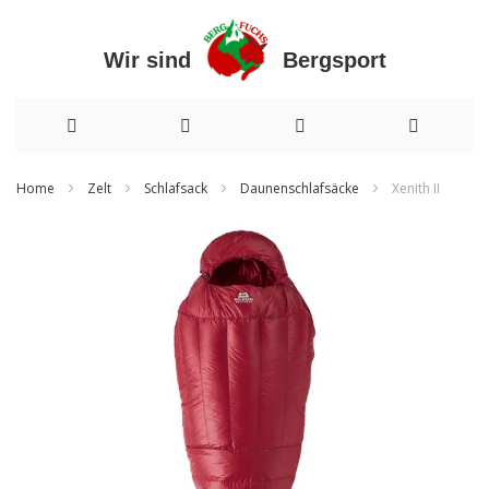
Wir sind Bergsport
Direkt
Home
Zelt
Schlafsack
Daunenschlafsäcke
Xenith II
zum
Zum
Inhalt
Ende
der
Bildergalerie
springen