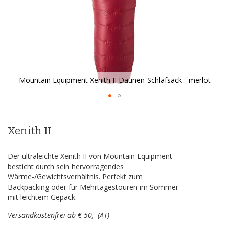
Mountain Equipment Xenith II Daunen-Schlafsack - merlot
Zum
Anfang
der
Xenith II
Bildergalerie
springen
Der ultraleichte Xenith II von Mountain Equipment
besticht durch sein hervorragendes
Wärme-/Gewichtsverhältnis. Perfekt zum
Backpacking oder für Mehrtagestouren im Sommer
mit leichtem Gepäck.
Versandkostenfrei ab € 50,- (AT)