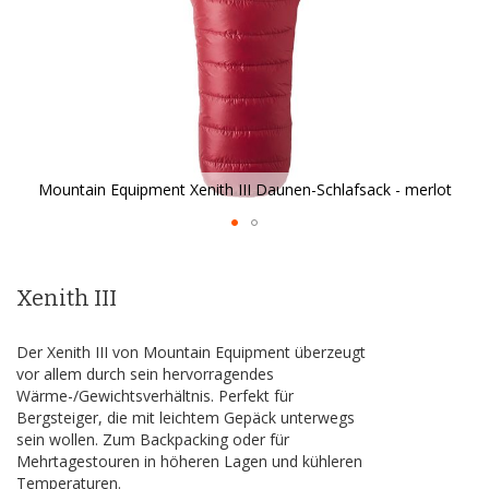
Mountain Equipment Xenith III Daunen-Schlafsack - merlot
Zum
Anfang
der
Xenith III
Bildergalerie
springen
Der Xenith III von Mountain Equipment überzeugt
vor allem durch sein hervorragendes
Wärme-/Gewichtsverhältnis. Perfekt für
Bergsteiger, die mit leichtem Gepäck unterwegs
sein wollen. Zum Backpacking oder für
Mehrtagestouren in höheren Lagen und kühleren
Temperaturen.