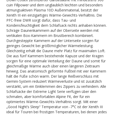
cuin Fillpower und dem unglaublich leichten und besonders
atmungsaktiven Plasma 10D Außenmaterial, besitzt der
Xenith III ein einzigartiges Wärme-Gewichts-Verhältnis. Die
PFC-freie DWR sorgt dafür, dass Tau- und
Kondensfeuchtigkeit dem Schlafsack nichts anhaben können.
Schräge Daunenkammern auf der Oberseite werden mit
vertikalen Box-Kammern im Brustbereich kombiniert.
Durchgesteppte Kammern auf der Unterseite sorgen für
geringes Gewicht bei größtmöglicher Wärmeleistung.
Gleichzeitig erhält die Daune mehr Platz für maximalen Loft.
Die aus fünf Kammern bestehende Kapuze und der Kragen
sorgen für eine optimale Verteilung der Daune und somit für
gleichmäßige Wärme auch über einen längeren Zeitraum
hinweg. Das anatomisch geformte Fußteil mit vier Kammern
hält die Füße schön warm. Der lange Reißverschluss mit
Gemini-System reduziert Wärmeverluste und ist zusätzlich
verstärkt, um ein Einklemmen des Zippers zu verhindern. Alle
Schlafsäcke der Extreme Light Serie verfügen über den
schmalen, aber komfortablen Alpine Fit, der für ein
optimiertes Wärme-Gewichts-Verhältnis sorgt. Mit einer
„Good Night’s Sleep“ Temperatur von -7°C ist der Xenith III
ideal für Touren bei frostigen Temperaturen, bei denen jedes