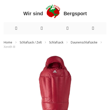
Wir sind Bergsport
Direkt
Home
Schlafsack / Zelt
Schlafsack
Daunenschlafsäcke
Xenith III
zum
Zum
Inhalt
Ende
der
Bildergalerie
springen