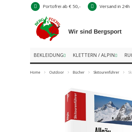
Direkt
Portofrei ab € 50,-
Versand in 24h
zum
Inhalt
Wir sind Bergsport
BEKLEIDUNG
KLETTERN / ALPIN
RU
Home
Outdoor
Bücher
Skitourenführer
Sk
Zum
Ende
der
Bildergalerie
springen