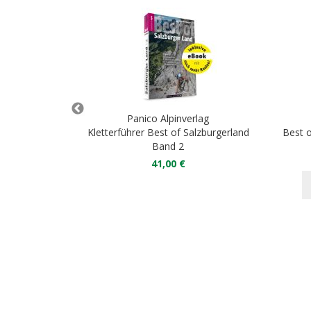
rlag
Panico Alpinverlag
Süd
Kletterführer Best of Salzburgerland
Best o
Band 2
41,00 €