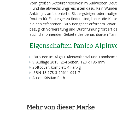
Vom großen Skitourenreservoir im Südwesten Deutsc
– und die abwechslungsreichsten dazu. Kein Wunder, d
Anfänger, ambitionierter Skibergsteiger oder mutig
Routen für Einsteiger zu finden sind, bietet die 
die den erfahrenen Skitourengeher erfordern. Zwar 
bezüglich Vorbereitung und Durchführung fordert da
auch die lohnenden Gebiete des benachbarten Tannh
Eigenschaften Panico Alpinv
Skitouren im Allgäu, Kleinwalsertal und Tannheime
9. Auflage 2018, 264 Seiten, 120 x 185 mm
Softcover, komplett 4 Farbig
ISBN-13 978-3-95611-091-7
Autor: Kristian Rath
Mehr von dieser Marke