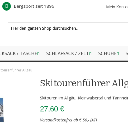
Bergsport seit 1896
Mein Konto
CKSACK / TASCHE
SCHLAFSACK / ZELT
SCHUHE
S
itourenführer Allgäu
Skitourenführer All
Skitouren im Allgäu, Kleinwalsertal und Tannhe
27,60 €
Versandkostenfrei ab € 50,- (AT)