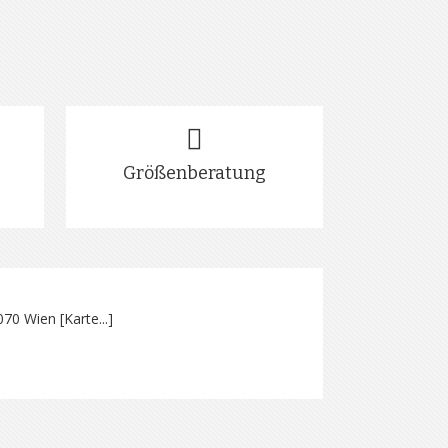
Größenberatung
070 Wien [
Karte...
]