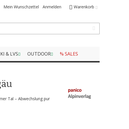
Mein Wunschzettel
Anmelden
Warenkorb
KI & LVS
OUTDOOR
% SALES
gäu
imer Tal – Abwechslung pur