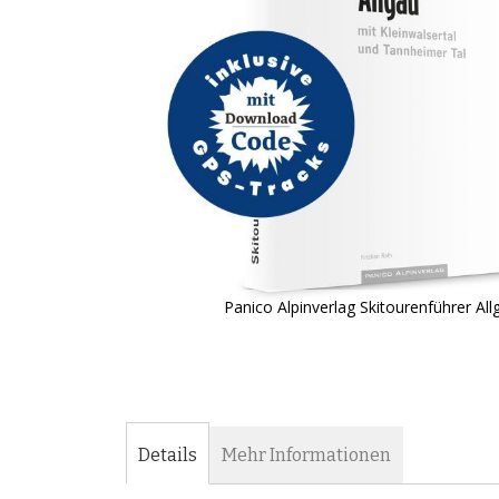
Panico Alpinverlag Skitourenführer All
Zum
Anfang
der
Bildergalerie
springen
Details
Mehr Informationen