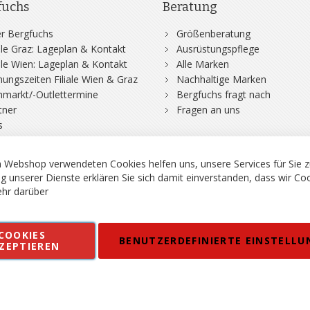
fuchs
Beratung
r Bergfuchs
Größenberatung
iale Graz: Lageplan & Kontakt
Ausrüstungspflege
iale Wien: Lageplan & Kontakt
Alle Marken
nungszeiten Filiale Wien & Graz
Nachhaltige Marken
hmarkt/-Outlettermine
Bergfuchs fragt nach
tner
Fragen an uns
s
rgsport S. Steiner GmbH - Shop für Bergsport, Klettern und Outdoor.
en
Kontakt
Impressum
AGB
Datenschutz
Barrierefreiheitse
 MWSt. in EUR, Angebot solange Vorrat reicht. Fehler, Irrtümer und Pr