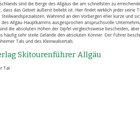
hlands sind die Berge des Allgäus die am schnellsten zu erreichende
ass das Gebiet äußerst beliebt ist. Hier findet wirklich jeder seine T
e Steilwandspezialisten. Während an den Vorbergen eher kurze und si
Kette des Allgäu-Hauptkamms ausgesprochen anspruchsvolle Unternehm
sind die absoluten Höhen der Gipfel vergleichsweise bescheiden, aber
s häufig sehr steile Gelände den absoluten Könner. Der Führer besch
eimer Tals und des Kleinwalsertals.
erlag Skitourenführer Allgäu
r Tal