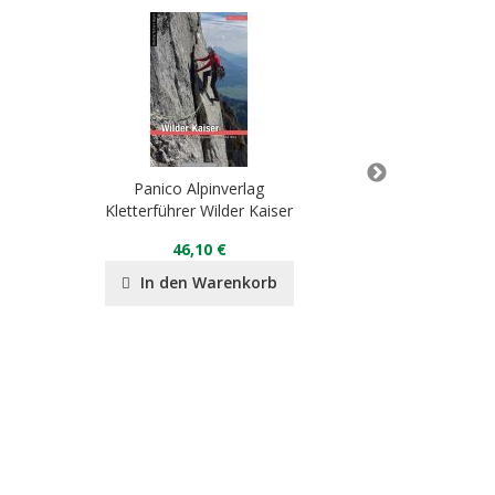
Panico Alpinverlag
Panico 
Kletterführer Wilder Kaiser
Alpen
46,10 €
46
In den Warenkorb
In de