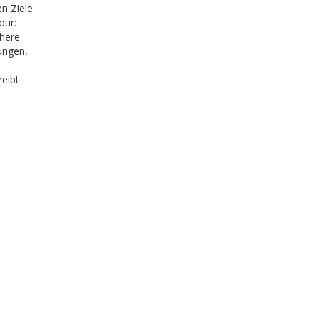
n Ziele
our:
chere
ungen,
reibt