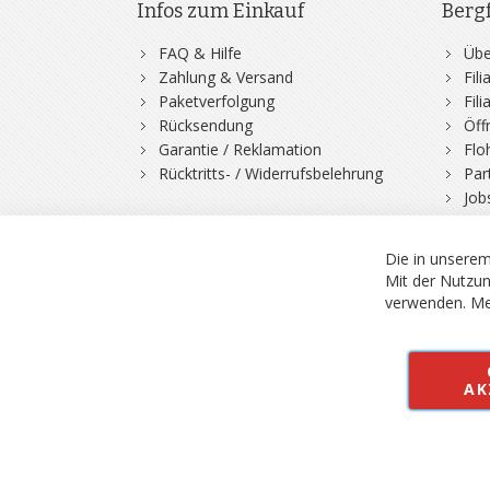
Infos zum Einkauf
Berg
FAQ & Hilfe
Übe
Zahlung & Versand
Fil
Paketverfolgung
Fil
Rücksendung
Öff
Garantie / Reklamation
Flo
Rücktritts- / Widerrufsbelehrung
Par
Job
© 2026 Bergfuchs, Be
Vertrag widerruf
Alle Preise inkl.