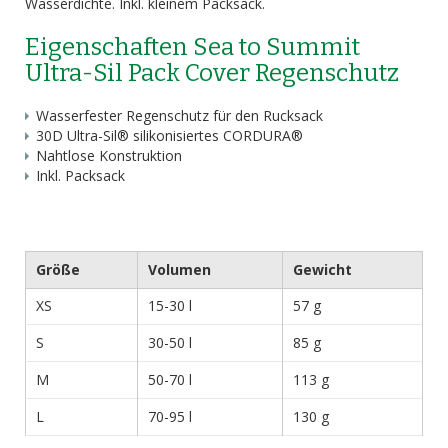
Wasserdichte. Inkl. kleinem Packsack.
Eigenschaften Sea to Summit
Ultra-Sil Pack Cover Regenschutz
Wasserfester Regenschutz für den Rucksack
30D Ultra-Sil® silikonisiertes CORDURA®
Nahtlose Konstruktion
Inkl. Packsack
Größe
Volumen
Gewicht
XS
15-30 l
57 g
S
30-50 l
85 g
M
50-70 l
113 g
L
70-95 l
130 g