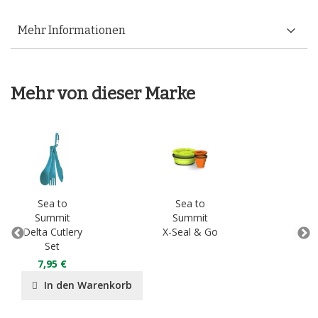
Mehr Informationen
Mehr von dieser Marke
Sea to
Sea to
S
Summit
Summit
S
Delta Cutlery
X-Seal & Go
Set
7,95 €
In den Warenkorb