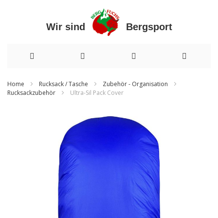
Wir sind Bergsport
Direkt
Home
Rucksack / Tasche
Zubehör - Organisation
Rucksackzubehör
Ultra-Sil Pack Cover
zum
Inhalt
Zum
Ende
der
Bildergalerie
springen