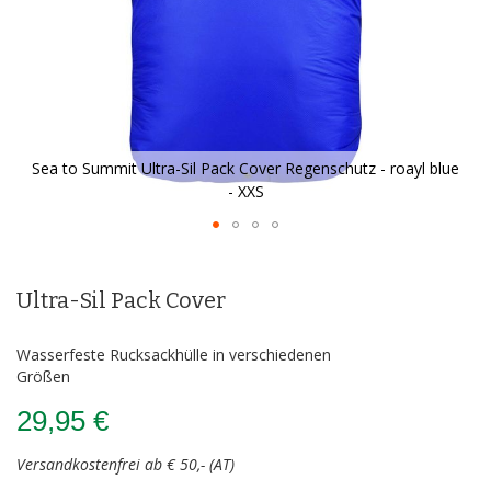
Sea to Summit Ultra-Sil Pack Cover Regenschutz - roayl blue
- XXS
Zum
Anfang
der
Ultra-Sil Pack Cover
Bildergalerie
springen
Wasserfeste Rucksackhülle in verschiedenen
Größen
29,95 €
Versandkostenfrei ab € 50,- (AT)