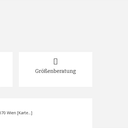
Größenberatung
070 Wien [
Karte...
]