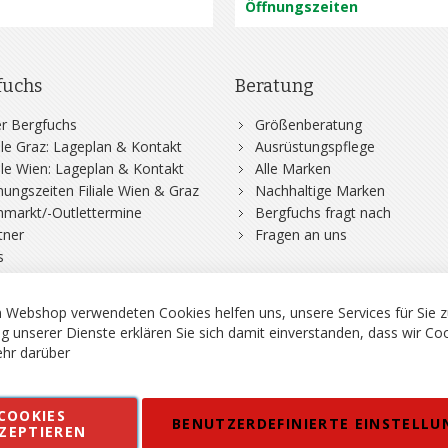
Öffnungszeiten
fuchs
Beratung
r Bergfuchs
Größenberatung
iale Graz: Lageplan & Kontakt
Ausrüstungspflege
iale Wien: Lageplan & Kontakt
Alle Marken
nungszeiten Filiale Wien & Graz
Nachhaltige Marken
hmarkt/-Outlettermine
Bergfuchs fragt nach
tner
Fragen an uns
s
 Webshop verwendeten Cookies helfen uns, unsere Services für Sie z
g unserer Dienste erklären Sie sich damit einverstanden, dass wir Co
hr darüber
rgsport S. Steiner GmbH - Shop für Bergsport, Klettern und Outdoor.
COOKIES
en
Kontakt
Impressum
AGB
Datenschutz
Barrierefreiheitse
BENUTZERDEFINIERTE EINSTELLU
ZEPTIEREN