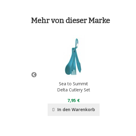
Mehr von dieser Marke
it
Sea to Summit
Pillow
Delta Cutlery Set
7,95 €
nkorb
In den Warenkorb