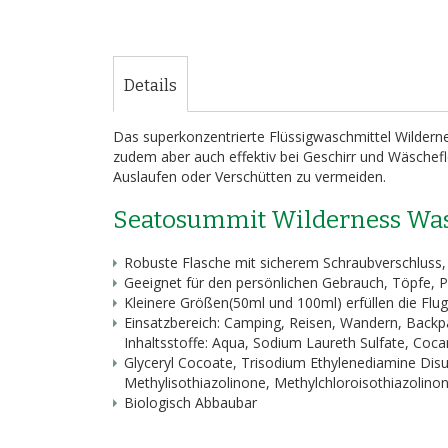
Details
Das superkonzentrierte Flüssigwaschmittel Wilderne
zudem aber auch effektiv bei Geschirr und Wäschefle
Auslaufen oder Verschütten zu vermeiden.
Seatosummit Wilderness Wa
Robuste Flasche mit sicherem Schraubverschluss, 
Geeignet für den persönlichen Gebrauch, Töpfe, 
Kleinere Größen(50ml und 100ml) erfüllen die Fl
Einsatzbereich: Camping, Reisen, Wandern, Backp
Inhaltsstoffe: Aqua, Sodium Laureth Sulfate, Co
Glyceryl Cocoate, Trisodium Ethylenediamine Disucc
Methylisothiazolinone, Methylchloroisothiazolino
Biologisch Abbaubar