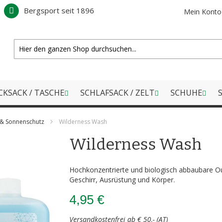
Bergsport seit 1896
Mein Konto
CKSACK / TASCHE
SCHLAFSACK / ZELT
SCHUHE
S
 & Sonnenschutz
Wilderness Wash
Wilderness Wash
Hochkonzentrierte und biologisch abbaubare Out
Geschirr, Ausrüstung und Körper.
4,95 €
Versandkostenfrei ab € 50,- (AT)