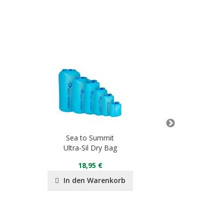
Sea to Summit
Sea t
Ultra-Sil Dry Bag
Pock
18,95 €
16
In den Warenkorb
In de