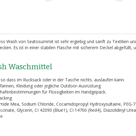
ss Wash von Seatosummit ist sehr ergiebig und sanft zu Textilien un
cken. Es ist in einer stabilen Flasche mit sicherem Deckel abgefüllt, 
sh Waschmittel
so dass im Rucksack oder in der Tasche nichts. auslaufen kann.
Pfannen, Kleidung oder jegliche Outdoor-Ausrüstung
ughafenbestimmungen für Flüssigkeiten im Handgepäck.
acking
camide Mea, Sodium Chloride, Cocamidopropyl Hydroxysultaine, PEG-7
inate, Glycerin, CI 42090 (Blue1), CI 14700 (Red4), Diazolidinyl Urea
ne