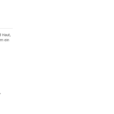
d Haut,
um ein
,