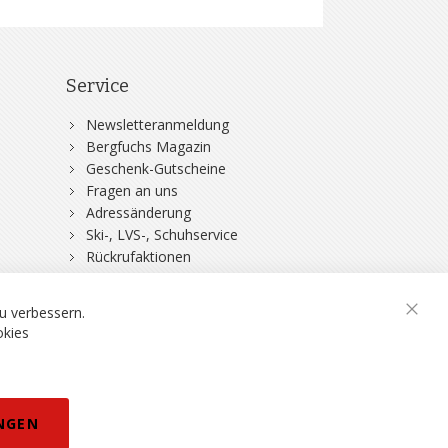
Service
Newsletteranmeldung
Bergfuchs Magazin
Geschenk-Gutscheine
Fragen an uns
Adressänderung
Ski-, LVS-, Schuhservice
Rückrufaktionen
DSV-Skiversicherung
u verbessern.
Schli
okies
rklärung
NGEN