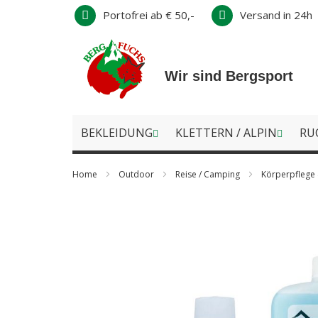
Direkt
Portofrei ab € 50,-
Versand in 24h
zum
Inhalt
Wir sind Bergsport
BEKLEIDUNG
KLETTERN / ALPIN
RU
Home
Outdoor
Reise / Camping
Körperpflege
Zum
Ende
der
Bildergalerie
springen