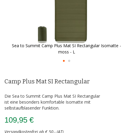
Sea to Summit Camp Plus Mat SI Rectangular Isomatte -
moss - L
Zum
Anfang
der
Camp Plus Mat SI Rectangular
Bildergalerie
springen
Die Sea to Summit Camp Plus Mat SI Rectangular
ist eine besonders komfortable Isomatte mit
selbstaufblasender Funktion.
109,95 €
Versandkostenfrei ab € 50,- (AT)