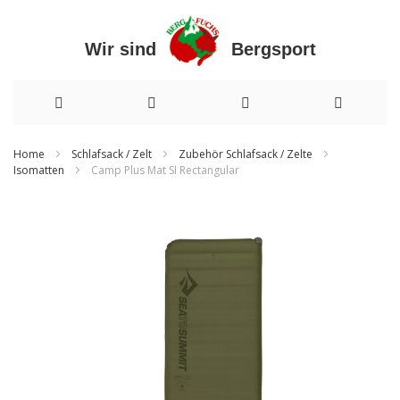
Wir sind Bergsport
Direkt
Home
Schlafsack / Zelt
Zubehör Schlafsack / Zelte
Isomatten
Camp Plus Mat SI Rectangular
zum
Inhalt
Zum
Ende
der
Bildergalerie
springen