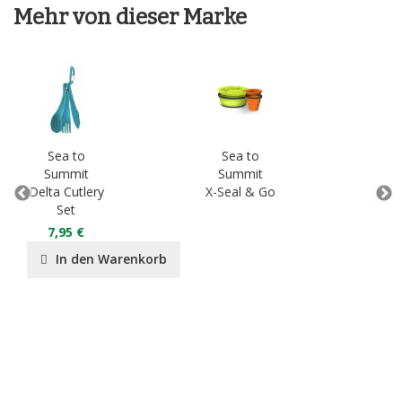
Mehr von dieser Marke
Sea to
Sea to
S
Summit
Summit
S
Delta Cutlery
X-Seal & Go
Set
7,95 €
In den Warenkorb