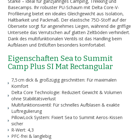
Stärke – ideal für ganzjähriges Camping, Trekking und
Basecamps. Ihr robuster PU-Schaum mit Delta Core-V-
Profilierung bietet ein ideales Gleichgewicht aus Isolation,
Haltbarkeit und Packmaß. Der elastische 75D-Stoff auf der
Oberseite sorgt für angenehmes Liegen, während die griffige
Unterseite das Verrutschen auf glatten Zeltböden verhindert.
Dank des multifunktionalen Ventils ist das Handling beim
Aufblasen und Entlüften besonders komfortabel.
Eigenschaften Sea to Summit
Camp Plus SI Mat Rectangular
7,5 cm dick & großzügig geschnitten: Für maximalen
Komfort
Delta Core Technologie: Reduziert Gewicht & Volumen
ohne Stabilitätsverlust
Multifunktionsventil: Für schnelles Aufblasen & exakte
Luftregulierung
PillowLock System: Fixiert Sea to Summit Aeros-Kissen
sicher
R-Wert: 4,3
PFC-frei & langlebig