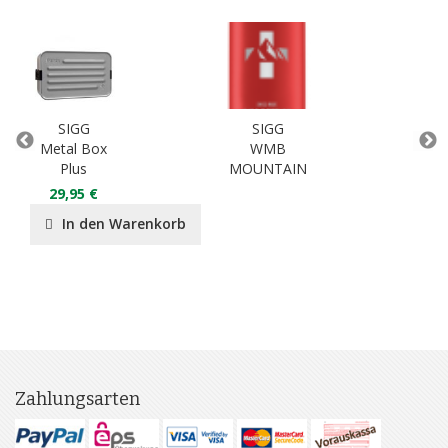
SIGG
SIGG
Metal Box
WMB
Plus
MOUNTAIN
Tr
29,95 €
2
In den Warenkorb
Zahlungsarten