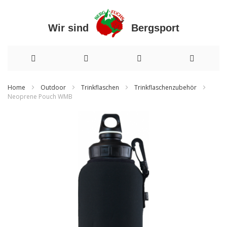
Wir sind Bergsport
Direkt
Home
Outdoor
Trinkflaschen
Trinkflaschenzubehör
Neoprene Pouch WMB
zum
Zum
Inhalt
Ende
der
Bildergalerie
springen