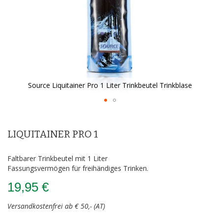
Source Liquitainer Pro 1 Liter Trinkbeutel Trinkblase
Zum
Anfang
der
LIQUITAINER PRO 1
Bildergalerie
springen
Faltbarer Trinkbeutel mit 1 Liter
Fassungsvermögen für freihändiges Trinken.
19,95 €
Versandkostenfrei ab € 50,- (AT)