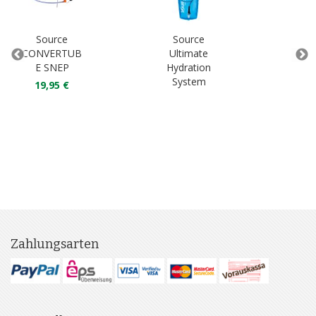
Source
Source
S
CONVERTUB
Ultimate
Tub
E SNEP
Hydration
Kit
System
19,95 €
1
Zahlungsarten