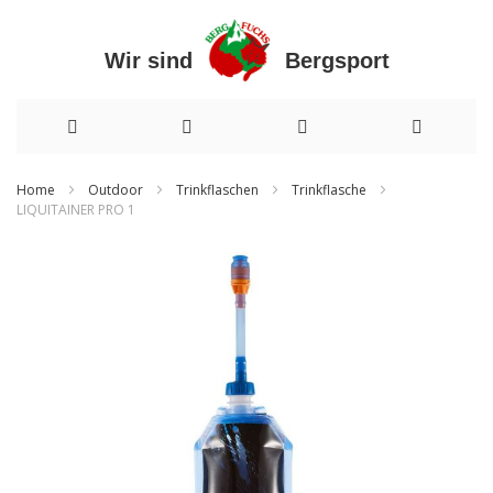
Wir sind Bergsport
Direkt
Home
Outdoor
Trinkflaschen
Trinkflasche
LIQUITAINER PRO 1
zum
Zum
Inhalt
Ende
der
Bildergalerie
springen