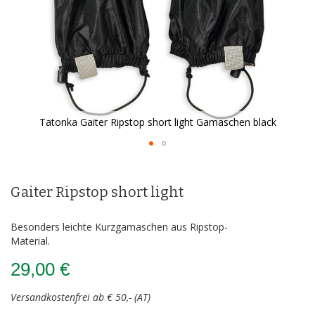
Tatonka Gaiter Ripstop short light Gamaschen black
Zum
Anfang
der
Gaiter Ripstop short light
Bildergalerie
springen
Besonders leichte Kurzgamaschen aus Ripstop-
Material.
29,00 €
Versandkostenfrei ab € 50,- (AT)