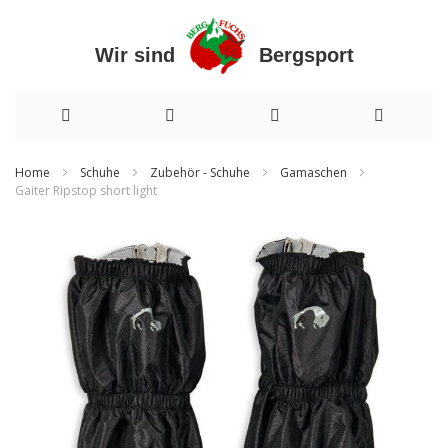
Wir sind Bergsport
Direkt
Home
Schuhe
Zubehör - Schuhe
Gamaschen
Gaiter Ripstop short light
zum
Zum
Inhalt
Ende
der
Bildergalerie
springen