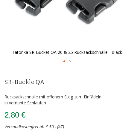
Tatonka SR-Bucket QA 20 & 25 Rucksackschnalle - Black
Zum
Anfang
der
SR-Buckle QA
Bildergalerie
springen
Rucksackschnalle mit offenem Steg zum Einfädeln
in vernähte Schlaufen
2,80 €
Versandkostenfrei ab € 50,- (AT)