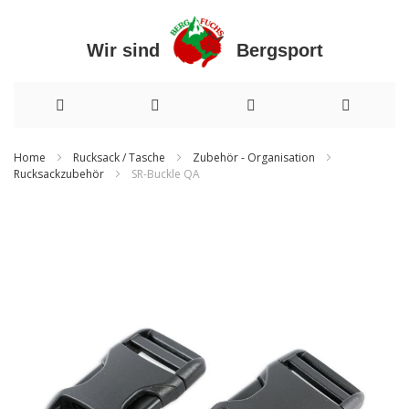
Wir sind Bergsport
Direkt
Home
Rucksack / Tasche
Zubehör - Organisation
Rucksackzubehör
SR-Buckle QA
zum
Inhalt
Zum
Ende
der
Bildergalerie
springen