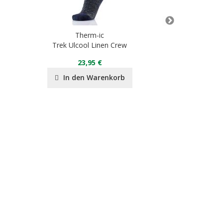
Therm-ic
Th
Trek Ulcool Linen Crew
Heat Fla
23,95 €
15
In den Warenkorb
In de