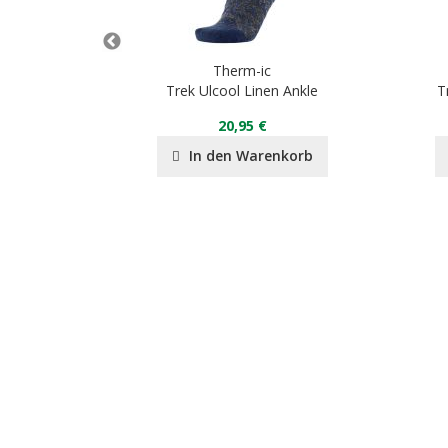
Therm-ic
ady
Trek Ulcool Linen Ankle
T
20,95 €
nkorb
In den Warenkorb