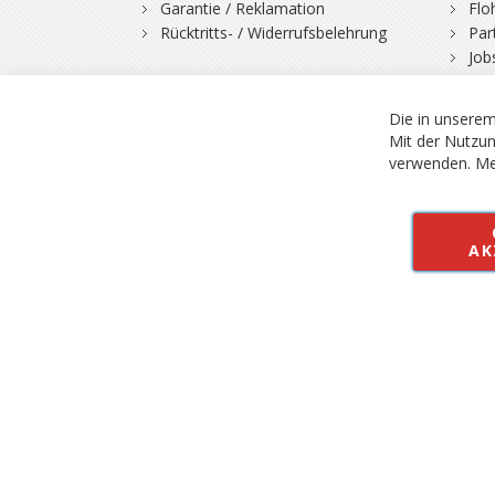
Garantie / Reklamation
Flo
Rücktritts- / Widerrufsbelehrung
Par
Job
Die in unserem
Mit der Nutzun
verwenden.
Me
© 2026 Bergfuchs, Be
Vertrag widerruf
AK
Alle Preise inkl.