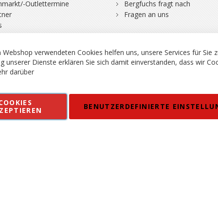
hmarkt/-Outlettermine
Bergfuchs fragt nach
tner
Fragen an uns
s
 Webshop verwendeten Cookies helfen uns, unsere Services für Sie z
g unserer Dienste erklären Sie sich damit einverstanden, dass wir Co
hr darüber
rgsport S. Steiner GmbH - Shop für Bergsport, Klettern und Outdoor.
COOKIES
en
Kontakt
Impressum
AGB
Datenschutz
Barrierefreiheitse
BENUTZERDEFINIERTE EINSTELLU
ZEPTIEREN
 MWSt. in EUR, Angebot solange Vorrat reicht. Fehler, Irrtümer und Pr