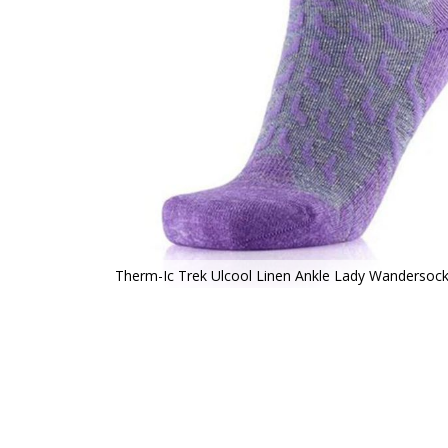
Therm-Ic Trek Ulcool Linen Ankle Lady Wandersocke
Zum
Anfang
der
Bildergalerie
springen