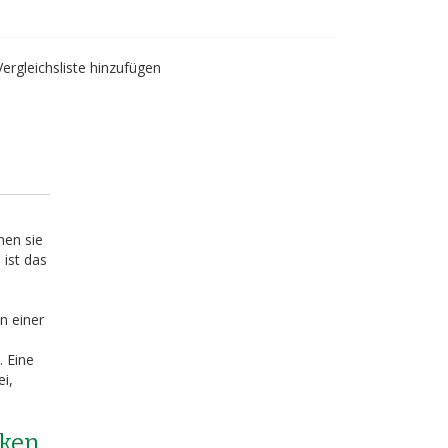
Vergleichsliste hinzufügen
nen sie
 ist das
n einer
i
. Eine
i,
cken