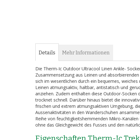
Details
Mehr Informationen
Die Therm-Ic Outdoor Ultracool Linen Ankle- Socken t
Zusammensetzung aus Leinen und absorbierenden Fäd
sich im wesentlichen durch ein bequemes, weiches 
Leinen atmungsaktiv, haltbar, antistatisch und ger
anziehen. Zudem enthalten diese Outdoor-Socken den 
trocknet schnell. Darüber hinaus bietet die innova
frischen und extrem atmungsaktiven Umgebung, die Fe
Aussenaktivitäten in den Wanderschuhen ansammeln k
Reihe von feuchtigkeitshemmenden Mikro-Kanälen un
ohne das Gleichgewicht des Fusses und den natürlich
Eigenschaften Therm-Ic Trek