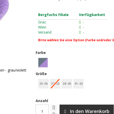
Bergfuchs Filiale
Verfügbarkeit
Graz
-
Wien
-
Versand
-
Bitte wählen Sie eine Option (Farbe und/oder 
Farbe
n - grau/violett
Größe
35-36
37-38
39-40
41-42
Anzahl
In den Warenkorb