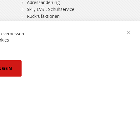
Adressänderung
Ski-, LVS-, Schuhservice
Rückrufaktionen
DSV-Skiversicherung
u verbessern.
Schli
okies
rklärung
NGEN
eisänderungen vorbehalten.