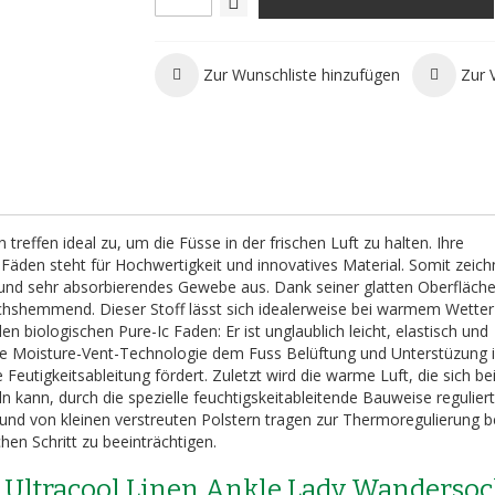
Zur Wunschliste hinzufügen
Zur 
reffen ideal zu, um die Füsse in der frischen Luft zu halten. Ihre
en steht für Hochwertigkeit und innovatives Material. Somit zeich
und sehr absorbierendes Gewebe aus. Dank seiner glatten Oberfläche
uchshemmend. Dieser Stoff lässt sich idealerweise bei warmem Wetter
biologischen Pure-Ic Faden: Er ist unglaublich leicht, elastisch und
tive Moisture-Vent-Technologie dem Fuss Belüftung und Unterstüzung i
utigkeitsableitung fördert. Zuletzt wird die warme Luft, die sich be
ann, durch die spezielle feuchtigskeitableitende Bauweise reguliert
d von kleinen verstreuten Polstern tragen zur Thermoregulierung be
en Schritt zu beeinträchtigen.
 Ultracool Linen Ankle Lady Wanderso