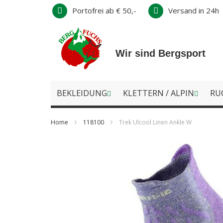
Direkt
Portofrei ab € 50,-
Versand in 24h
zum
Inhalt
Wir sind Bergsport
BEKLEIDUNG
KLETTERN / ALPIN
RU
Home
118100
Trek Ulcool Linen Ankle W
Zum
Ende
der
Bildergalerie
springen