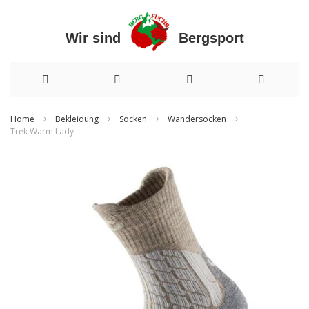
Wir sind Bergsport
Direkt
Home
Bekleidung
Socken
Wandersocken
Trek Warm Lady
zum
Zum
Inhalt
Ende
der
Bildergalerie
springen