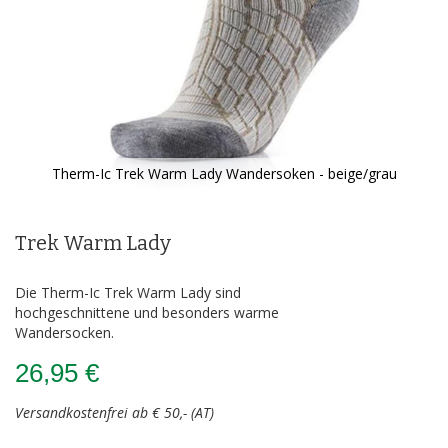
Therm-Ic Trek Warm Lady Wandersoken - beige/grau
Zum
Anfang
der
Trek Warm Lady
Bildergalerie
springen
Die Therm-Ic Trek Warm Lady sind
hochgeschnittene und besonders warme
Wandersocken.
26,95 €
Versandkostenfrei ab € 50,- (AT)